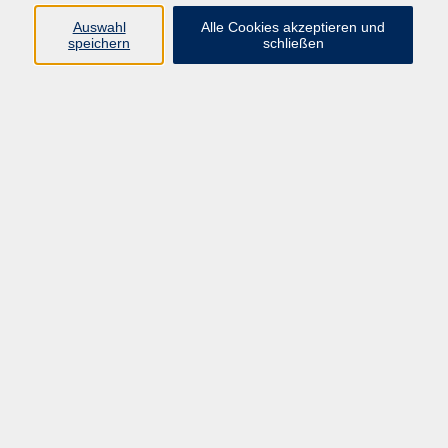
Programm
Auswahl
Alle Cookies akzeptieren und
speichern
schließen
Gesellschaft
Kunst & Kreativität
Gesundheit
Sprachen
Deutsch, Integration
Beruf & IT
Junge vhs
Online
Inhalte
Startseite
Aktuelles