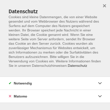
×
Datenschutz
Cookies sind kleine Datenmengen, die von einer Website
gesendet und vom Webbrowser des Nutzers während des
Surfens auf dem Computer des Nutzers gespeichert
Skip to main content
werden. Ihr Browser speichert jede Nachricht in einer
kleinen Datei, die Cookie genannt wird. Wenn Sie eine
weitere Seite vom Server anfordern, sendet Ihr Browser
das Cookie an den Server zurück. Cookies wurden als
Der Kurs konnte nicht gefunden werden.
zuverlässiger Mechanismus für Websites entwickelt, um
sich Informationen zu merken oder die Surfaktivitäten des
Benutzers aufzuzeichnen. Bitte willigen Sie in die
Verwendung von Cookies ein. Weitere Informationen finden
Sie in unseren Datenschutzhinweisen.
Datenschutz
AGB / Widerruf
Impressum
Datenschutzerklärung
Notwendig
Barrierefreiheitserklärung
Matomo
Widerruf