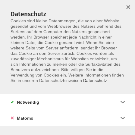
×
Datenschutz
Cookies sind kleine Datenmengen, die von einer Website
gesendet und vom Webbrowser des Nutzers während des
Surfens auf dem Computer des Nutzers gespeichert
Skip to main content
werden. Ihr Browser speichert jede Nachricht in einer
kleinen Datei, die Cookie genannt wird. Wenn Sie eine
weitere Seite vom Server anfordern, sendet Ihr Browser
das Cookie an den Server zurück. Cookies wurden als
Der Kurs konnte nicht gefunden werden.
zuverlässiger Mechanismus für Websites entwickelt, um
sich Informationen zu merken oder die Surfaktivitäten des
Benutzers aufzuzeichnen. Bitte willigen Sie in die
Verwendung von Cookies ein. Weitere Informationen finden
Sie in unseren Datenschutzhinweisen.
Datenschutz
AGB / Widerruf
Impressum
Datenschutzerklärung
Notwendig
Barrierefreiheitserklärung
Matomo
Widerruf