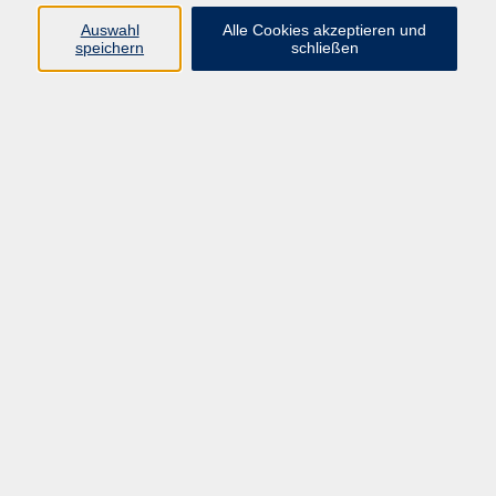
Programm
Auswahl
Alle Cookies akzeptieren und
speichern
schließen
Gesellschaft
Kunst & Kreativität
Gesundheit
Sprachen
Deutsch, Integration
Beruf & IT
Junge vhs
Online
Inhalte
Startseite
Aktuelles