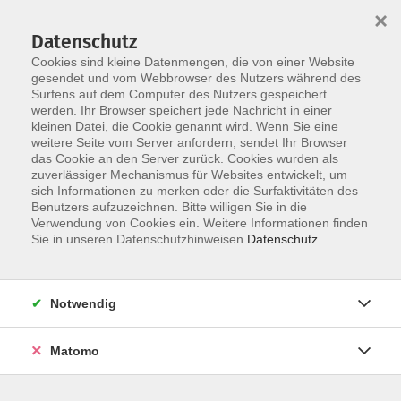
×
Datenschutz
Cookies sind kleine Datenmengen, die von einer Website
gesendet und vom Webbrowser des Nutzers während des
Surfens auf dem Computer des Nutzers gespeichert
Skip to main content
werden. Ihr Browser speichert jede Nachricht in einer
kleinen Datei, die Cookie genannt wird. Wenn Sie eine
weitere Seite vom Server anfordern, sendet Ihr Browser
das Cookie an den Server zurück. Cookies wurden als
Der Kurs konnte nicht gefunden werden.
zuverlässiger Mechanismus für Websites entwickelt, um
sich Informationen zu merken oder die Surfaktivitäten des
Benutzers aufzuzeichnen. Bitte willigen Sie in die
Verwendung von Cookies ein. Weitere Informationen finden
Sie in unseren Datenschutzhinweisen.
Datenschutz
AGB / Widerruf
Impressum
Datenschutzerklärung
Notwendig
Barrierefreiheitserklärung
Matomo
Widerruf