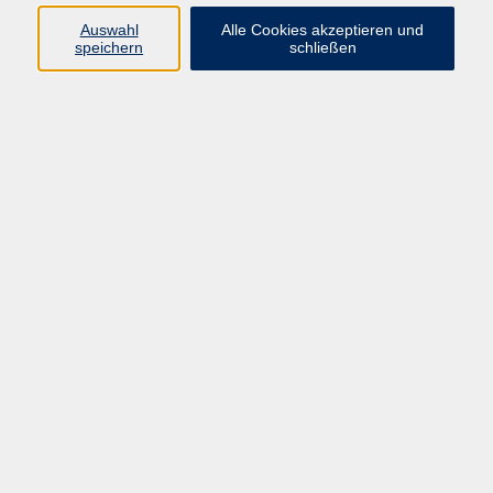
Programm
Auswahl
Alle Cookies akzeptieren und
speichern
schließen
Gesellschaft
Kunst & Kreativität
Gesundheit
Sprachen
Deutsch, Integration
Beruf & IT
Junge vhs
Online
Inhalte
Startseite
Aktuelles