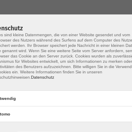
AGB / Widerruf
Impressum
Datenschu
enschutz
s sind kleine Datenmengen, die von einer Website gesendet und vom
owser des Nutzers während des Surfens auf dem Computer des Nutze
chert werden. Ihr Browser speichert jede Nachricht in einer kleinen Dat
 genannt wird. Wenn Sie eine weitere Seite vom Server anfordern, se
Volkshochschule im Lkr. Erding
owser das Cookie an den Server zurück. Cookies wurden als zuverlässi
ismus für Websites entwickelt, um sich Informationen zu merken oder
tivitäten des Benutzers aufzuzeichnen. Bitte willigen Sie in die Verwen
Zweckverband Volkshochschule im Lkr. E
okies ein. Weitere Informationen finden Sie in unseren
schutzhinweisen.
Datenschutz
Lethnerstr. 13
®
85435 Erding
GoogleMaps
twendig
Kontaktformular
service@vhs-erding.de
tomo
deutsch@vhs-erding.de
ntinnen und
08122 9787-0