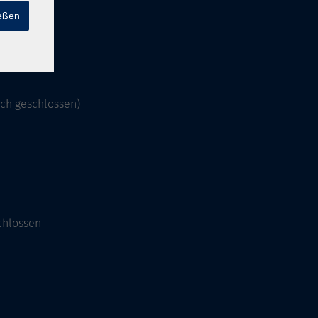
ießen
och geschlossen)
chlossen