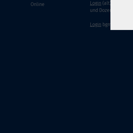
Login
(alt) für Doze
Online
und Dozenten
Login
bgm-cloud