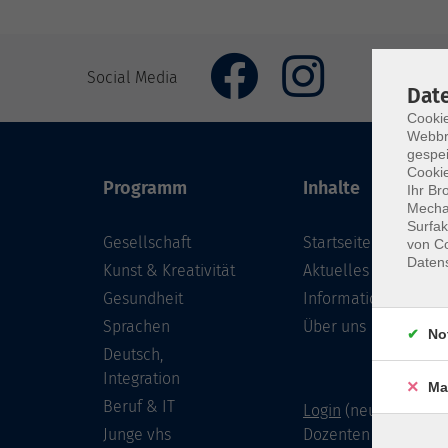
Social Media
Dat
Cookie
Webbr
gespei
Cookie
Programm
Inhalte
Ihr Br
Mechan
Surfak
Gesellschaft
Startseite
von Co
Daten
Kunst & Kreativität
Aktuelles
Gesundheit
Informationen
Sprachen
Über uns
No
Deutsch,
Integration
Ma
Beruf & IT
Login
(neu) für Doze
Junge vhs
Dozenten