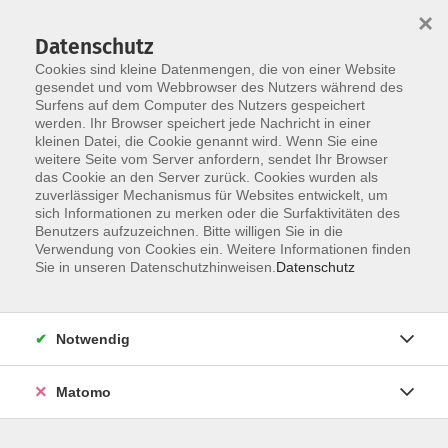
×
Datenschutz
Cookies sind kleine Datenmengen, die von einer Website
gesendet und vom Webbrowser des Nutzers während des
Surfens auf dem Computer des Nutzers gespeichert
Skip to main content
werden. Ihr Browser speichert jede Nachricht in einer
kleinen Datei, die Cookie genannt wird. Wenn Sie eine
weitere Seite vom Server anfordern, sendet Ihr Browser
das Cookie an den Server zurück. Cookies wurden als
Der Kurs konnte nicht gefunden werden.
zuverlässiger Mechanismus für Websites entwickelt, um
sich Informationen zu merken oder die Surfaktivitäten des
Benutzers aufzuzeichnen. Bitte willigen Sie in die
Verwendung von Cookies ein. Weitere Informationen finden
Sie in unseren Datenschutzhinweisen.
Datenschutz
AGB / Widerruf
Impressum
Datenschutzerklärung
Notwendig
Barrierefreiheitserklärung
Matomo
Widerruf