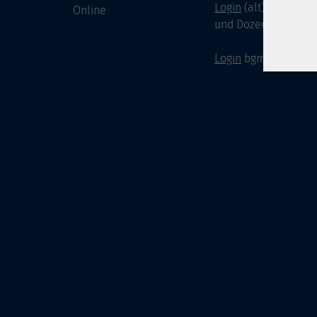
Login
(alt) für Doze
Online
und Dozenten
Login
bgm-cloud