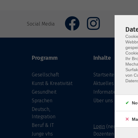
Social Media
Dat
Cookie
Webbr
gespei
Cookie
Programm
Inhalte
Ihr Br
Mechan
Surfak
Gesellschaft
Startseite
von Co
Daten
Kunst & Kreativität
Aktuelles
Gesundheit
Informationen
Sprachen
Über uns
No
Deutsch,
Integration
Ma
Beruf & IT
Login
(neu) für Doze
Junge vhs
Dozenten