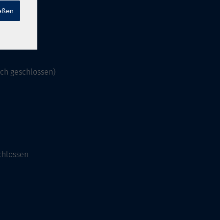
ießen
och geschlossen)
chlossen