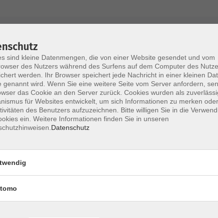
AGB / Widerruf
Impressum
Datenschu
enschutz
s sind kleine Datenmengen, die von einer Website gesendet und vom
owser des Nutzers während des Surfens auf dem Computer des Nutze
chert werden. Ihr Browser speichert jede Nachricht in einer kleinen Dat
 genannt wird. Wenn Sie eine weitere Seite vom Server anfordern, se
Volkshochschule im Lkr. Erding
owser das Cookie an den Server zurück. Cookies wurden als zuverlässi
ismus für Websites entwickelt, um sich Informationen zu merken oder
tivitäten des Benutzers aufzuzeichnen. Bitte willigen Sie in die Verwen
Zweckverband Volkshochschule im Lkr. E
okies ein. Weitere Informationen finden Sie in unseren
schutzhinweisen.
Datenschutz
Lethnerstr. 13
®
85435 Erding
GoogleMaps
twendig
Kontaktformular
service@vhs-erding.de
tomo
deutsch@vhs-erding.de
ntinnen und
08122 9787-0