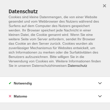
×
Datenschutz
Cookies sind kleine Datenmengen, die von einer Website
gesendet und vom Webbrowser des Nutzers während des
Surfens auf dem Computer des Nutzers gespeichert
Skip to main content
werden. Ihr Browser speichert jede Nachricht in einer
kleinen Datei, die Cookie genannt wird. Wenn Sie eine
weitere Seite vom Server anfordern, sendet Ihr Browser
das Cookie an den Server zurück. Cookies wurden als
Der Kurs konnte nicht gefunden werden.
zuverlässiger Mechanismus für Websites entwickelt, um
sich Informationen zu merken oder die Surfaktivitäten des
Benutzers aufzuzeichnen. Bitte willigen Sie in die
Verwendung von Cookies ein. Weitere Informationen finden
Sie in unseren Datenschutzhinweisen.
Datenschutz
AGB / Widerruf
Impressum
Datenschutzerklärung
Notwendig
Barrierefreiheitserklärung
Matomo
Widerruf