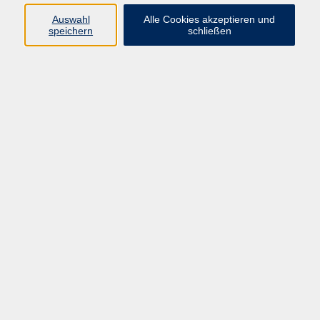
Programm
Auswahl
Alle Cookies akzeptieren und
speichern
schließen
Gesellschaft
Kunst & Kreativität
Gesundheit
Sprachen
Deutsch, Integration
Beruf & IT
Junge vhs
Online
Inhalte
Startseite
Aktuelles