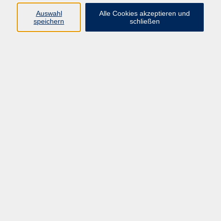
Programm
Auswahl
Alle Cookies akzeptieren und
speichern
schließen
Gesellschaft
Kunst & Kreativität
Gesundheit
Sprachen
Deutsch, Integration
Beruf & IT
Junge vhs
Online
Inhalte
Startseite
Aktuelles