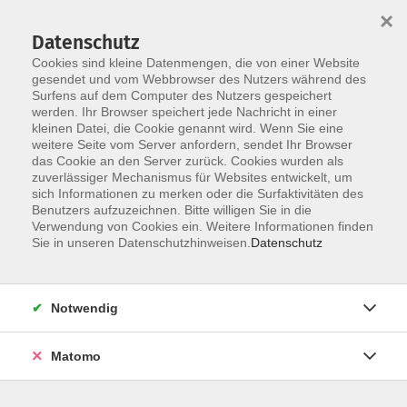
×
Datenschutz
Cookies sind kleine Datenmengen, die von einer Website
gesendet und vom Webbrowser des Nutzers während des
Surfens auf dem Computer des Nutzers gespeichert
Skip to main content
werden. Ihr Browser speichert jede Nachricht in einer
kleinen Datei, die Cookie genannt wird. Wenn Sie eine
weitere Seite vom Server anfordern, sendet Ihr Browser
das Cookie an den Server zurück. Cookies wurden als
Der Kurs konnte nicht gefunden werden.
zuverlässiger Mechanismus für Websites entwickelt, um
sich Informationen zu merken oder die Surfaktivitäten des
Benutzers aufzuzeichnen. Bitte willigen Sie in die
Verwendung von Cookies ein. Weitere Informationen finden
Sie in unseren Datenschutzhinweisen.
Datenschutz
AGB / Widerruf
Impressum
Datenschutzerklärung
Notwendig
Barrierefreiheitserklärung
Matomo
Widerruf