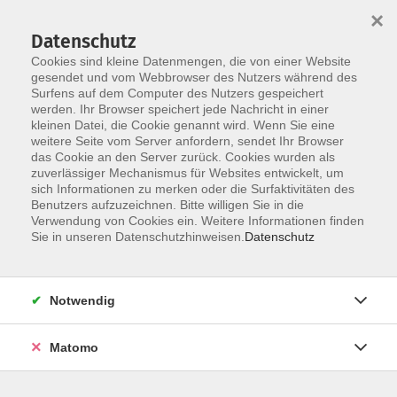
×
Datenschutz
Cookies sind kleine Datenmengen, die von einer Website
gesendet und vom Webbrowser des Nutzers während des
Surfens auf dem Computer des Nutzers gespeichert
Skip to main content
werden. Ihr Browser speichert jede Nachricht in einer
kleinen Datei, die Cookie genannt wird. Wenn Sie eine
weitere Seite vom Server anfordern, sendet Ihr Browser
das Cookie an den Server zurück. Cookies wurden als
Der Kurs konnte nicht gefunden werden.
zuverlässiger Mechanismus für Websites entwickelt, um
sich Informationen zu merken oder die Surfaktivitäten des
Benutzers aufzuzeichnen. Bitte willigen Sie in die
Verwendung von Cookies ein. Weitere Informationen finden
Sie in unseren Datenschutzhinweisen.
Datenschutz
AGB / Widerruf
Impressum
Datenschutzerklärung
Notwendig
Barrierefreiheitserklärung
Matomo
Widerruf