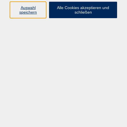
Programm
Auswahl
Alle Cookies akzeptieren und
speichern
schließen
Gesellschaft
Kunst & Kreativität
Gesundheit
Sprachen
Deutsch, Integration
Beruf & IT
Junge vhs
Online
Inhalte
Startseite
Aktuelles