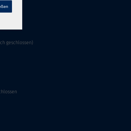
ießen
och geschlossen)
chlossen