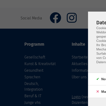
Social Media
Dat
Cookie
Webbr
gespei
Cookie
Programm
Inhalte
Ihr Br
Mechan
Surfak
Gesellschaft
Startseite
von Co
Daten
Kunst & Kreativität
Aktuelles
Gesundheit
Informationen
Sprachen
Über uns
No
Deutsch,
Integration
Ma
Beruf & IT
Login
(neu) für Doze
Junge vhs
Dozenten