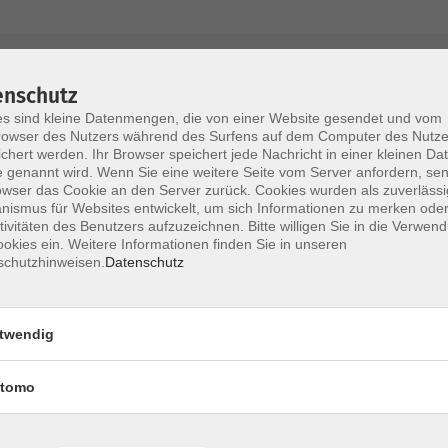
AGB / Widerruf
Impressum
Datenschu
enschutz
s sind kleine Datenmengen, die von einer Website gesendet und vom
owser des Nutzers während des Surfens auf dem Computer des Nutze
chert werden. Ihr Browser speichert jede Nachricht in einer kleinen Dat
 genannt wird. Wenn Sie eine weitere Seite vom Server anfordern, se
Volkshochschule im Lkr. Erding
owser das Cookie an den Server zurück. Cookies wurden als zuverlässi
ismus für Websites entwickelt, um sich Informationen zu merken oder
tivitäten des Benutzers aufzuzeichnen. Bitte willigen Sie in die Verwen
Zweckverband Volkshochschule im Lkr. E
okies ein. Weitere Informationen finden Sie in unseren
schutzhinweisen.
Datenschutz
Lethnerstr. 13
®
85435 Erding
GoogleMaps
twendig
Kontaktformular
service@vhs-erding.de
tomo
deutsch@vhs-erding.de
ntinnen und
08122 9787-0