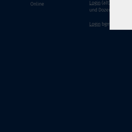
Login
(alt) für Doze
Online
und Dozenten
Login
bgm-cloud