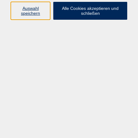
Programm
Auswahl
Alle Cookies akzeptieren und
speichern
schließen
Gesellschaft
Kunst & Kreativität
Gesundheit
Sprachen
Deutsch, Integration
Beruf & IT
Junge vhs
Online
Inhalte
Startseite
Aktuelles