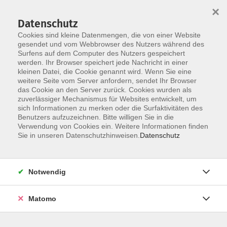
×
Datenschutz
Cookies sind kleine Datenmengen, die von einer Website
gesendet und vom Webbrowser des Nutzers während des
Surfens auf dem Computer des Nutzers gespeichert
Skip to main content
werden. Ihr Browser speichert jede Nachricht in einer
kleinen Datei, die Cookie genannt wird. Wenn Sie eine
weitere Seite vom Server anfordern, sendet Ihr Browser
das Cookie an den Server zurück. Cookies wurden als
Der Kurs konnte nicht gefunden werden.
zuverlässiger Mechanismus für Websites entwickelt, um
sich Informationen zu merken oder die Surfaktivitäten des
Benutzers aufzuzeichnen. Bitte willigen Sie in die
Verwendung von Cookies ein. Weitere Informationen finden
Sie in unseren Datenschutzhinweisen.
Datenschutz
AGB / Widerruf
Impressum
Datenschutzerklärung
Notwendig
Barrierefreiheitserklärung
Matomo
Widerruf