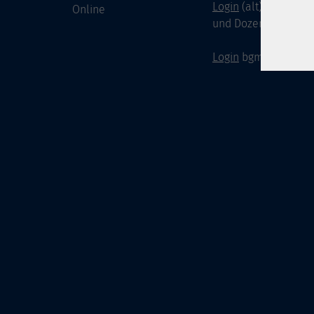
Login
(alt) für Doze
Online
und Dozenten
Login
bgm-cloud