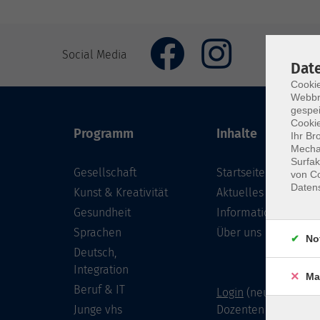
Social Media
Dat
Cookie
Webbr
gespei
Cookie
Programm
Inhalte
Ihr Br
Mechan
Surfak
Gesellschaft
Startseite
von Co
Daten
Kunst & Kreativität
Aktuelles
Gesundheit
Informationen
Sprachen
Über uns
No
Deutsch,
Integration
Ma
Beruf & IT
Login
(neu) für Doze
Junge vhs
Dozenten