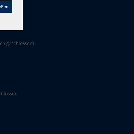
ießen
och geschlossen)
chlossen