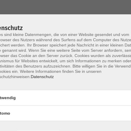
AGB / Widerruf
Impressum
Datenschu
enschutz
s sind kleine Datenmengen, die von einer Website gesendet und vom
owser des Nutzers während des Surfens auf dem Computer des Nutze
chert werden. Ihr Browser speichert jede Nachricht in einer kleinen Dat
 genannt wird. Wenn Sie eine weitere Seite vom Server anfordern, se
Volkshochschule im Lkr. Erding
owser das Cookie an den Server zurück. Cookies wurden als zuverlässi
ismus für Websites entwickelt, um sich Informationen zu merken oder
tivitäten des Benutzers aufzuzeichnen. Bitte willigen Sie in die Verwen
Zweckverband Volkshochschule im Lkr. E
okies ein. Weitere Informationen finden Sie in unseren
schutzhinweisen.
Datenschutz
Lethnerstr. 13
®
85435 Erding
GoogleMaps
twendig
Kontaktformular
service@vhs-erding.de
tomo
deutsch@vhs-erding.de
ntinnen und
08122 9787-0