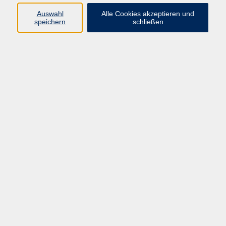
Programm
Auswahl
Alle Cookies akzeptieren und
speichern
schließen
Gesellschaft
Kunst & Kreativität
Gesundheit
Sprachen
Deutsch, Integration
Beruf & IT
Junge vhs
Online
Inhalte
Startseite
Aktuelles