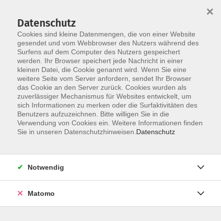
×
Datenschutz
Cookies sind kleine Datenmengen, die von einer Website
gesendet und vom Webbrowser des Nutzers während des
Surfens auf dem Computer des Nutzers gespeichert
Skip to main content
werden. Ihr Browser speichert jede Nachricht in einer
kleinen Datei, die Cookie genannt wird. Wenn Sie eine
weitere Seite vom Server anfordern, sendet Ihr Browser
das Cookie an den Server zurück. Cookies wurden als
Der Kurs konnte nicht gefunden werden.
zuverlässiger Mechanismus für Websites entwickelt, um
sich Informationen zu merken oder die Surfaktivitäten des
Benutzers aufzuzeichnen. Bitte willigen Sie in die
Verwendung von Cookies ein. Weitere Informationen finden
Sie in unseren Datenschutzhinweisen.
Datenschutz
AGB / Widerruf
Impressum
Datenschutzerklärung
Notwendig
Barrierefreiheitserklärung
Matomo
Widerruf