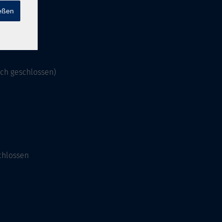
ießen
och geschlossen)
chlossen