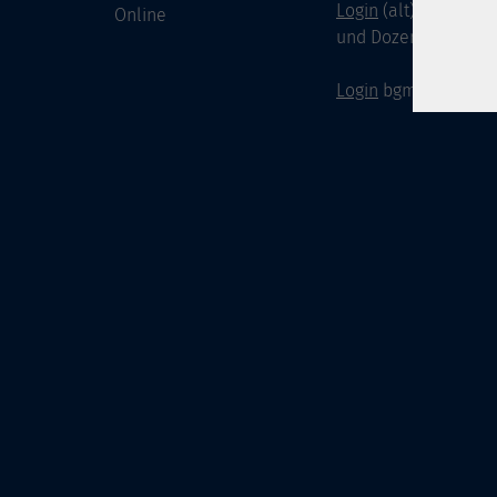
Login
(alt) für Doze
Online
und Dozenten
Login
bgm-cloud