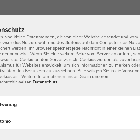
AGB / Widerruf
Impressum
Datenschu
enschutz
s sind kleine Datenmengen, die von einer Website gesendet und vom
owser des Nutzers während des Surfens auf dem Computer des Nutze
chert werden. Ihr Browser speichert jede Nachricht in einer kleinen Dat
 genannt wird. Wenn Sie eine weitere Seite vom Server anfordern, se
Volkshochschule im Lkr. Erding
owser das Cookie an den Server zurück. Cookies wurden als zuverlässi
ismus für Websites entwickelt, um sich Informationen zu merken oder
tivitäten des Benutzers aufzuzeichnen. Bitte willigen Sie in die Verwen
Zweckverband Volkshochschule im Lkr. E
okies ein. Weitere Informationen finden Sie in unseren
schutzhinweisen.
Datenschutz
Lethnerstr. 13
®
85435 Erding
GoogleMaps
twendig
Kontaktformular
service@vhs-erding.de
tomo
deutsch@vhs-erding.de
ntinnen und
08122 9787-0