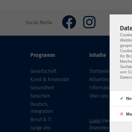
Social Media
Dat
Cookie
Webbr
gespei
Cookie
Programm
Inhalte
Ihr Br
Mechan
Surfak
Gesellschaft
Startseite
von Co
Daten
Kunst & Kreativität
Aktuelles
Gesundheit
Informationen
Sprachen
Über uns
No
Deutsch,
Integration
Ma
Beruf & IT
Login
(neu) für Doze
Junge vhs
Dozenten