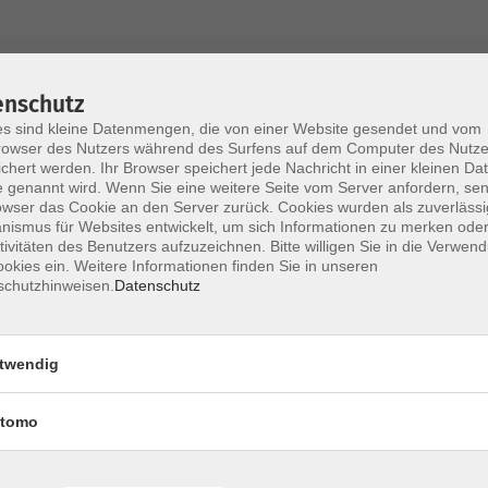
AGB / Widerruf
Impressum
Datenschu
enschutz
s sind kleine Datenmengen, die von einer Website gesendet und vom
owser des Nutzers während des Surfens auf dem Computer des Nutze
chert werden. Ihr Browser speichert jede Nachricht in einer kleinen Dat
 genannt wird. Wenn Sie eine weitere Seite vom Server anfordern, se
Volkshochschule im Lkr. Erding
owser das Cookie an den Server zurück. Cookies wurden als zuverlässi
ismus für Websites entwickelt, um sich Informationen zu merken oder
tivitäten des Benutzers aufzuzeichnen. Bitte willigen Sie in die Verwen
Zweckverband Volkshochschule im Lkr. E
okies ein. Weitere Informationen finden Sie in unseren
schutzhinweisen.
Datenschutz
Lethnerstr. 13
®
85435 Erding
GoogleMaps
twendig
Kontaktformular
service@vhs-erding.de
tomo
deutsch@vhs-erding.de
ntinnen und
08122 9787-0