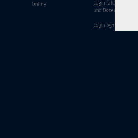
Login
(alt) für Doze
Online
und Dozenten
Login
bgm-cloud