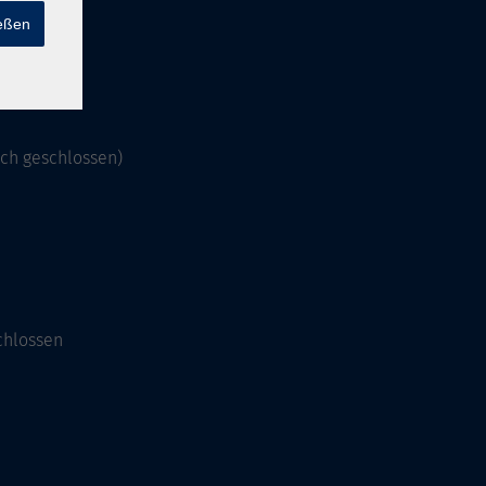
ießen
och geschlossen)
chlossen