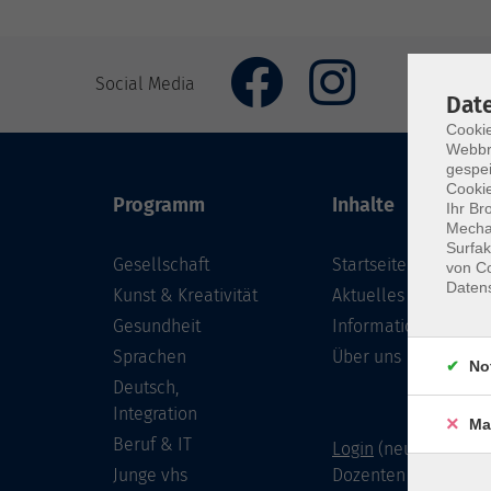
Social Media
Dat
Cookie
Webbr
gespei
Cookie
Programm
Inhalte
Ihr Br
Mechan
Surfak
Gesellschaft
Startseite
von Co
Daten
Kunst & Kreativität
Aktuelles
Gesundheit
Informationen
Sprachen
Über uns
No
Deutsch,
Integration
Ma
Beruf & IT
Login
(neu) für Doze
Junge vhs
Dozenten