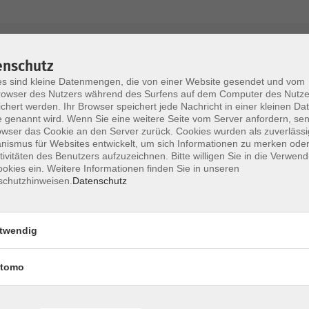
AGB / Widerruf
Impressum
Datenschu
enschutz
s sind kleine Datenmengen, die von einer Website gesendet und vom
owser des Nutzers während des Surfens auf dem Computer des Nutze
chert werden. Ihr Browser speichert jede Nachricht in einer kleinen Dat
 genannt wird. Wenn Sie eine weitere Seite vom Server anfordern, se
Volkshochschule im Lkr. Erding
owser das Cookie an den Server zurück. Cookies wurden als zuverlässi
ismus für Websites entwickelt, um sich Informationen zu merken oder
tivitäten des Benutzers aufzuzeichnen. Bitte willigen Sie in die Verwen
Zweckverband Volkshochschule im Lkr. E
okies ein. Weitere Informationen finden Sie in unseren
schutzhinweisen.
Datenschutz
Lethnerstr. 13
®
85435 Erding
GoogleMaps
twendig
Kontaktformular
service@vhs-erding.de
tomo
deutsch@vhs-erding.de
ntinnen und
08122 9787-0