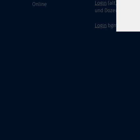
Login
(alt) für Doze
Online
und Dozenten
Login
bgm-cloud