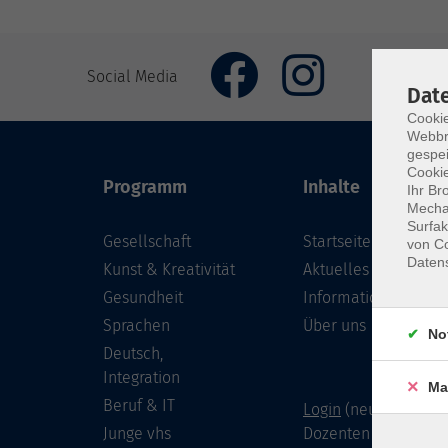
Social Media
Dat
Cookie
Webbr
gespei
Cookie
Programm
Inhalte
Ihr Br
Mechan
Surfak
Gesellschaft
Startseite
von Co
Daten
Kunst & Kreativität
Aktuelles
Gesundheit
Informationen
Sprachen
Über uns
No
Deutsch,
Integration
Ma
Beruf & IT
Login
(neu) für Doze
Junge vhs
Dozenten