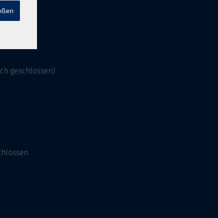
ießen
och geschlossen)
chlossen