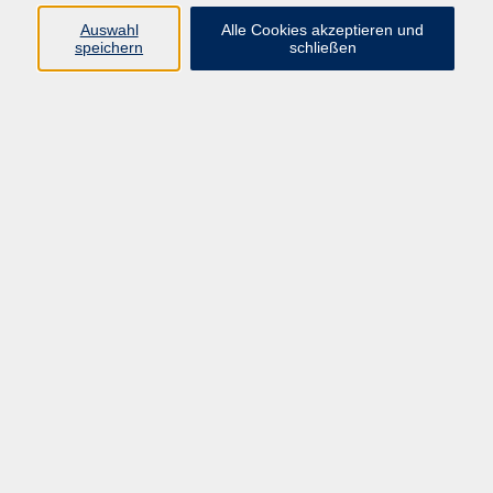
Programm
Auswahl
Alle Cookies akzeptieren und
speichern
schließen
Gesellschaft
Kunst & Kreativität
Gesundheit
Sprachen
Deutsch, Integration
Beruf & IT
Junge vhs
Online
Inhalte
Startseite
Aktuelles