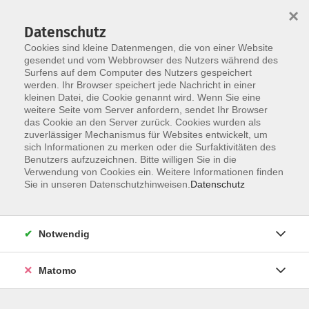
×
Datenschutz
Cookies sind kleine Datenmengen, die von einer Website
gesendet und vom Webbrowser des Nutzers während des
Surfens auf dem Computer des Nutzers gespeichert
Skip to main content
werden. Ihr Browser speichert jede Nachricht in einer
kleinen Datei, die Cookie genannt wird. Wenn Sie eine
weitere Seite vom Server anfordern, sendet Ihr Browser
das Cookie an den Server zurück. Cookies wurden als
Der Kurs konnte nicht gefunden werden.
zuverlässiger Mechanismus für Websites entwickelt, um
sich Informationen zu merken oder die Surfaktivitäten des
Benutzers aufzuzeichnen. Bitte willigen Sie in die
Verwendung von Cookies ein. Weitere Informationen finden
Sie in unseren Datenschutzhinweisen.
Datenschutz
AGB / Widerruf
Impressum
Datenschutzerklärung
Notwendig
Barrierefreiheitserklärung
Matomo
Widerruf