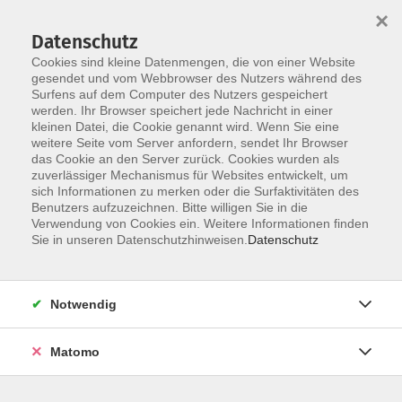
×
Datenschutz
Cookies sind kleine Datenmengen, die von einer Website
gesendet und vom Webbrowser des Nutzers während des
Surfens auf dem Computer des Nutzers gespeichert
Skip to main content
werden. Ihr Browser speichert jede Nachricht in einer
kleinen Datei, die Cookie genannt wird. Wenn Sie eine
weitere Seite vom Server anfordern, sendet Ihr Browser
das Cookie an den Server zurück. Cookies wurden als
Der Kurs konnte nicht gefunden werden.
zuverlässiger Mechanismus für Websites entwickelt, um
sich Informationen zu merken oder die Surfaktivitäten des
Benutzers aufzuzeichnen. Bitte willigen Sie in die
Verwendung von Cookies ein. Weitere Informationen finden
Sie in unseren Datenschutzhinweisen.
Datenschutz
AGB / Widerruf
Impressum
Datenschutzerklärung
Notwendig
Barrierefreiheitserklärung
Matomo
Widerruf