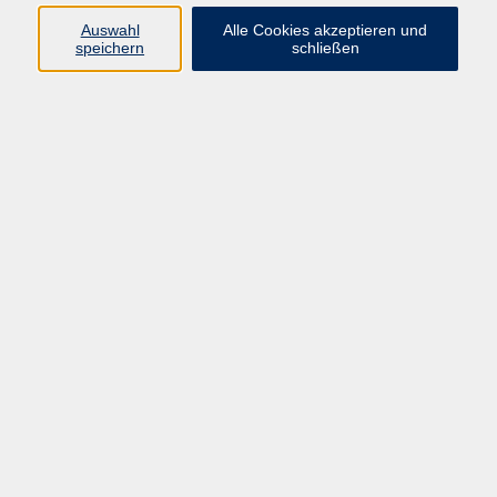
Programm
Auswahl
Alle Cookies akzeptieren und
speichern
schließen
Gesellschaft
Kunst & Kreativität
Gesundheit
Sprachen
Deutsch, Integration
Beruf & IT
Junge vhs
Online
Inhalte
Startseite
Aktuelles