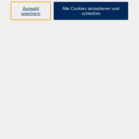
Programm
Auswahl
Alle Cookies akzeptieren und
speichern
schließen
Gesellschaft
Kunst & Kreativität
Gesundheit
Sprachen
Deutsch, Integration
Beruf & IT
Junge vhs
Online
Inhalte
Startseite
Aktuelles