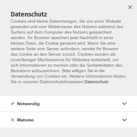
×
Datenschutz
Cookies sind kleine Datenmengen, die von einer Website
gesendet und vom Webbrowser des Nutzers während des
Surfens auf dem Computer des Nutzers gespeichert
Skip to main content
werden. Ihr Browser speichert jede Nachricht in einer
kleinen Datei, die Cookie genannt wird. Wenn Sie eine
weitere Seite vom Server anfordern, sendet Ihr Browser
das Cookie an den Server zurück. Cookies wurden als
Der Kurs konnte nicht gefunden werden.
zuverlässiger Mechanismus für Websites entwickelt, um
sich Informationen zu merken oder die Surfaktivitäten des
Benutzers aufzuzeichnen. Bitte willigen Sie in die
Verwendung von Cookies ein. Weitere Informationen finden
Sie in unseren Datenschutzhinweisen.
Datenschutz
AGB / Widerruf
Impressum
Datenschutzerklärung
Notwendig
Barrierefreiheitserklärung
Matomo
Widerruf