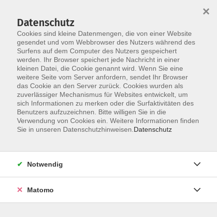
×
Datenschutz
Cookies sind kleine Datenmengen, die von einer Website
gesendet und vom Webbrowser des Nutzers während des
Surfens auf dem Computer des Nutzers gespeichert
Skip to main content
werden. Ihr Browser speichert jede Nachricht in einer
kleinen Datei, die Cookie genannt wird. Wenn Sie eine
weitere Seite vom Server anfordern, sendet Ihr Browser
das Cookie an den Server zurück. Cookies wurden als
Der Kurs konnte nicht gefunden werden.
zuverlässiger Mechanismus für Websites entwickelt, um
sich Informationen zu merken oder die Surfaktivitäten des
Benutzers aufzuzeichnen. Bitte willigen Sie in die
Verwendung von Cookies ein. Weitere Informationen finden
Sie in unseren Datenschutzhinweisen.
Datenschutz
AGB / Widerruf
Impressum
Datenschutzerklärung
Notwendig
Barrierefreiheitserklärung
Matomo
Widerruf