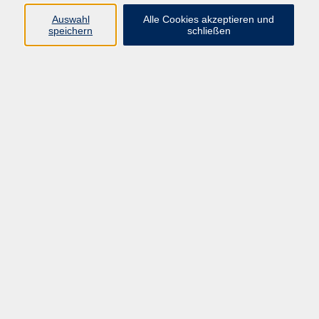
Programm
Auswahl
Alle Cookies akzeptieren und
speichern
schließen
Gesellschaft
Kunst & Kreativität
Gesundheit
Sprachen
Deutsch, Integration
Beruf & IT
Junge vhs
Online
Inhalte
Startseite
Aktuelles