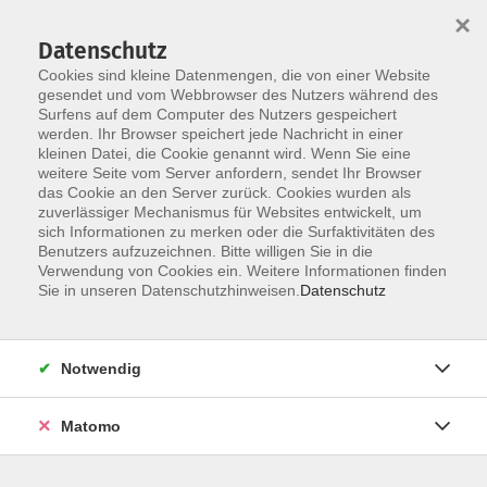
×
Datenschutz
Cookies sind kleine Datenmengen, die von einer Website
gesendet und vom Webbrowser des Nutzers während des
Surfens auf dem Computer des Nutzers gespeichert
Skip to main content
werden. Ihr Browser speichert jede Nachricht in einer
kleinen Datei, die Cookie genannt wird. Wenn Sie eine
weitere Seite vom Server anfordern, sendet Ihr Browser
das Cookie an den Server zurück. Cookies wurden als
Der Kurs konnte nicht gefunden werden.
zuverlässiger Mechanismus für Websites entwickelt, um
sich Informationen zu merken oder die Surfaktivitäten des
Benutzers aufzuzeichnen. Bitte willigen Sie in die
Verwendung von Cookies ein. Weitere Informationen finden
Sie in unseren Datenschutzhinweisen.
Datenschutz
AGB / Widerruf
Impressum
Datenschutzerklärung
Notwendig
Barrierefreiheitserklärung
Matomo
Widerruf