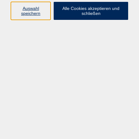
Programm
Auswahl
Alle Cookies akzeptieren und
speichern
schließen
Gesellschaft
Kunst & Kreativität
Gesundheit
Sprachen
Deutsch, Integration
Beruf & IT
Junge vhs
Online
Inhalte
Startseite
Aktuelles