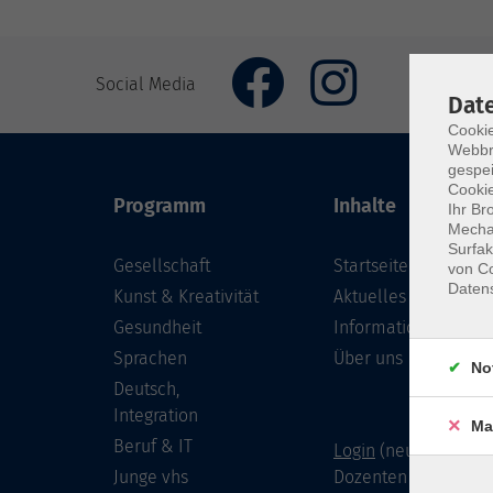
Social Media
Dat
Cookie
Webbr
gespei
Cookie
Programm
Inhalte
Ihr Br
Mechan
Surfak
Gesellschaft
Startseite
von Co
Daten
Kunst & Kreativität
Aktuelles
Gesundheit
Informationen
Sprachen
Über uns
No
Deutsch,
Integration
Ma
Beruf & IT
Login
(neu) für Doze
Junge vhs
Dozenten