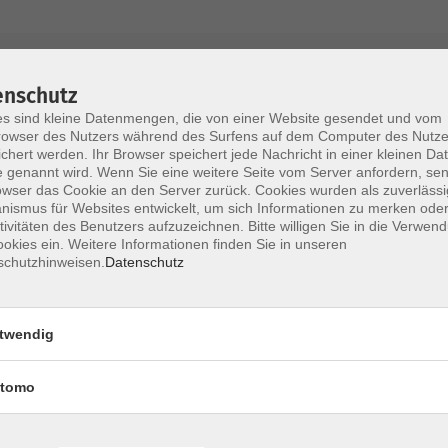
AGB / Widerruf
Impressum
Datenschu
enschutz
s sind kleine Datenmengen, die von einer Website gesendet und vom
owser des Nutzers während des Surfens auf dem Computer des Nutze
chert werden. Ihr Browser speichert jede Nachricht in einer kleinen Dat
 genannt wird. Wenn Sie eine weitere Seite vom Server anfordern, se
Volkshochschule im Lkr. Erding
owser das Cookie an den Server zurück. Cookies wurden als zuverlässi
ismus für Websites entwickelt, um sich Informationen zu merken oder
tivitäten des Benutzers aufzuzeichnen. Bitte willigen Sie in die Verwen
Zweckverband Volkshochschule im Lkr. E
okies ein. Weitere Informationen finden Sie in unseren
schutzhinweisen.
Datenschutz
Lethnerstr. 13
®
85435 Erding
GoogleMaps
twendig
Kontaktformular
service@vhs-erding.de
tomo
deutsch@vhs-erding.de
ntinnen und
08122 9787-0