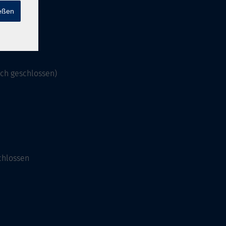
ießen
och geschlossen)
chlossen