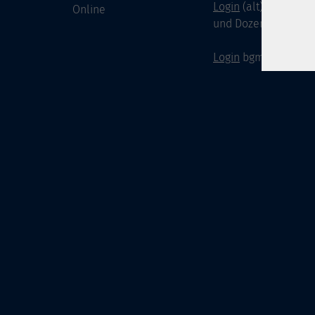
Login
(alt) für Doze
Online
und Dozenten
Login
bgm-cloud