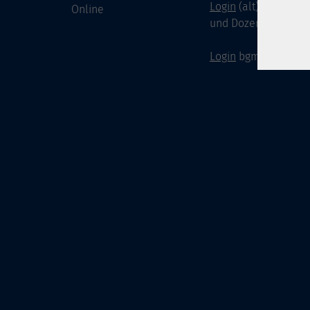
Login
(alt) für Doze
Online
und Dozenten
Login
bgm-cloud