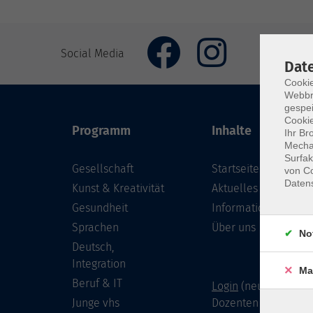
Social Media
Dat
Cookie
Webbr
gespei
Cookie
Programm
Inhalte
Ihr Br
Mechan
Surfak
Gesellschaft
Startseite
von Co
Daten
Kunst & Kreativität
Aktuelles
Gesundheit
Informationen
Sprachen
Über uns
No
Deutsch,
Integration
Ma
Beruf & IT
Login
(neu) für Doze
Junge vhs
Dozenten