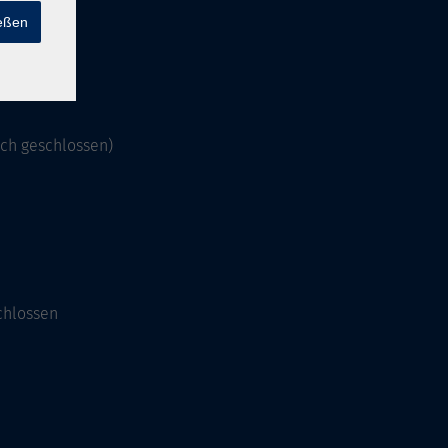
ießen
och geschlossen)
chlossen