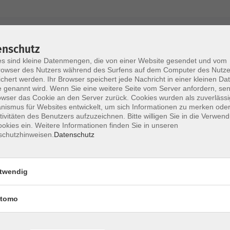
AGB / Widerruf
Impressum
Datenschu
enschutz
s sind kleine Datenmengen, die von einer Website gesendet und vom
owser des Nutzers während des Surfens auf dem Computer des Nutze
chert werden. Ihr Browser speichert jede Nachricht in einer kleinen Dat
 genannt wird. Wenn Sie eine weitere Seite vom Server anfordern, se
Volkshochschule im Lkr. Erding
owser das Cookie an den Server zurück. Cookies wurden als zuverlässi
ismus für Websites entwickelt, um sich Informationen zu merken oder
tivitäten des Benutzers aufzuzeichnen. Bitte willigen Sie in die Verwen
Zweckverband Volkshochschule im Lkr. E
okies ein. Weitere Informationen finden Sie in unseren
schutzhinweisen.
Datenschutz
Lethnerstr. 13
®
85435 Erding
GoogleMaps
twendig
Kontaktformular
service@vhs-erding.de
tomo
deutsch@vhs-erding.de
ntinnen und
08122 9787-0