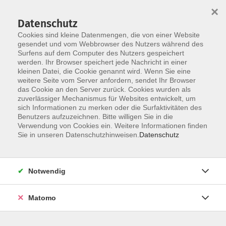
×
Datenschutz
Cookies sind kleine Datenmengen, die von einer Website
gesendet und vom Webbrowser des Nutzers während des
Surfens auf dem Computer des Nutzers gespeichert
Skip to main content
werden. Ihr Browser speichert jede Nachricht in einer
kleinen Datei, die Cookie genannt wird. Wenn Sie eine
weitere Seite vom Server anfordern, sendet Ihr Browser
das Cookie an den Server zurück. Cookies wurden als
Der Kurs konnte nicht gefunden werden.
zuverlässiger Mechanismus für Websites entwickelt, um
sich Informationen zu merken oder die Surfaktivitäten des
Benutzers aufzuzeichnen. Bitte willigen Sie in die
Verwendung von Cookies ein. Weitere Informationen finden
Sie in unseren Datenschutzhinweisen.
Datenschutz
AGB / Widerruf
Impressum
Datenschutzerklärung
Notwendig
Barrierefreiheitserklärung
Matomo
Widerruf