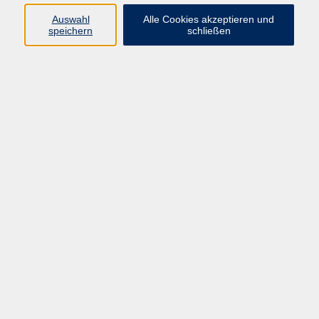
Programm
Auswahl
Alle Cookies akzeptieren und
speichern
schließen
Gesellschaft
Kunst & Kreativität
Gesundheit
Sprachen
Deutsch, Integration
Beruf & IT
Junge vhs
Online
Inhalte
Startseite
Aktuelles