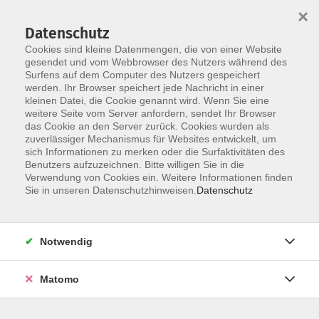
×
Datenschutz
Cookies sind kleine Datenmengen, die von einer Website
gesendet und vom Webbrowser des Nutzers während des
Surfens auf dem Computer des Nutzers gespeichert
Skip to main content
werden. Ihr Browser speichert jede Nachricht in einer
kleinen Datei, die Cookie genannt wird. Wenn Sie eine
weitere Seite vom Server anfordern, sendet Ihr Browser
das Cookie an den Server zurück. Cookies wurden als
Der Kurs konnte nicht gefunden werden.
zuverlässiger Mechanismus für Websites entwickelt, um
sich Informationen zu merken oder die Surfaktivitäten des
Benutzers aufzuzeichnen. Bitte willigen Sie in die
Verwendung von Cookies ein. Weitere Informationen finden
Sie in unseren Datenschutzhinweisen.
Datenschutz
AGB / Widerruf
Impressum
Datenschutzerklärung
Notwendig
Barrierefreiheitserklärung
Matomo
Widerruf