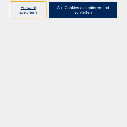
Programm
Auswahl
Alle Cookies akzeptieren und
speichern
schließen
Gesellschaft
Kunst & Kreativität
Gesundheit
Sprachen
Deutsch, Integration
Beruf & IT
Junge vhs
Online
Inhalte
Startseite
Aktuelles