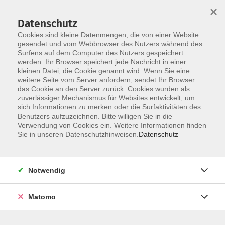
×
Datenschutz
Cookies sind kleine Datenmengen, die von einer Website
gesendet und vom Webbrowser des Nutzers während des
Surfens auf dem Computer des Nutzers gespeichert
Skip to main content
werden. Ihr Browser speichert jede Nachricht in einer
kleinen Datei, die Cookie genannt wird. Wenn Sie eine
weitere Seite vom Server anfordern, sendet Ihr Browser
das Cookie an den Server zurück. Cookies wurden als
Der Kurs konnte nicht gefunden werden.
zuverlässiger Mechanismus für Websites entwickelt, um
sich Informationen zu merken oder die Surfaktivitäten des
Benutzers aufzuzeichnen. Bitte willigen Sie in die
Verwendung von Cookies ein. Weitere Informationen finden
Sie in unseren Datenschutzhinweisen.
Datenschutz
AGB / Widerruf
Impressum
Datenschutzerklärung
Notwendig
Barrierefreiheitserklärung
Matomo
Widerruf