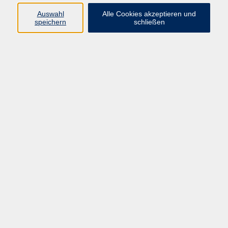
Programm
Auswahl
Alle Cookies akzeptieren und
speichern
schließen
Gesellschaft
Kunst & Kreativität
Gesundheit
Sprachen
Deutsch, Integration
Beruf & IT
Junge vhs
Online
Inhalte
Startseite
Aktuelles