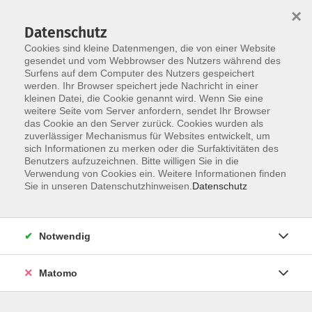
×
Datenschutz
Cookies sind kleine Datenmengen, die von einer Website
gesendet und vom Webbrowser des Nutzers während des
Surfens auf dem Computer des Nutzers gespeichert
Skip to main content
werden. Ihr Browser speichert jede Nachricht in einer
kleinen Datei, die Cookie genannt wird. Wenn Sie eine
weitere Seite vom Server anfordern, sendet Ihr Browser
das Cookie an den Server zurück. Cookies wurden als
Der Kurs konnte nicht gefunden werden.
zuverlässiger Mechanismus für Websites entwickelt, um
sich Informationen zu merken oder die Surfaktivitäten des
Benutzers aufzuzeichnen. Bitte willigen Sie in die
Verwendung von Cookies ein. Weitere Informationen finden
Sie in unseren Datenschutzhinweisen.
Datenschutz
AGB / Widerruf
Impressum
Datenschutzerklärung
Notwendig
Barrierefreiheitserklärung
Matomo
Widerruf