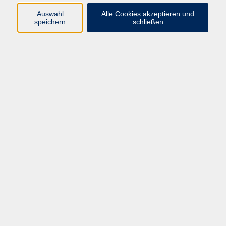
Programm
Auswahl
Alle Cookies akzeptieren und
speichern
schließen
Gesellschaft
Kunst & Kreativität
Gesundheit
Sprachen
Deutsch, Integration
Beruf & IT
Junge vhs
Online
Inhalte
Startseite
Aktuelles