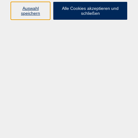
Programm
Auswahl
Alle Cookies akzeptieren und
speichern
schließen
Gesellschaft
Kunst & Kreativität
Gesundheit
Sprachen
Deutsch, Integration
Beruf & IT
Junge vhs
Online
Inhalte
Startseite
Aktuelles