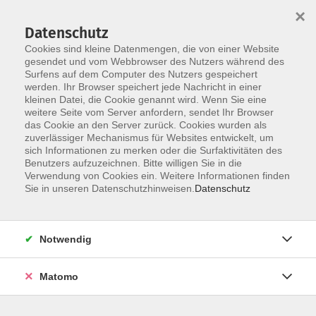
×
Datenschutz
Cookies sind kleine Datenmengen, die von einer Website
gesendet und vom Webbrowser des Nutzers während des
Surfens auf dem Computer des Nutzers gespeichert
Skip to main content
werden. Ihr Browser speichert jede Nachricht in einer
kleinen Datei, die Cookie genannt wird. Wenn Sie eine
weitere Seite vom Server anfordern, sendet Ihr Browser
das Cookie an den Server zurück. Cookies wurden als
Der Kurs konnte nicht gefunden werden.
zuverlässiger Mechanismus für Websites entwickelt, um
sich Informationen zu merken oder die Surfaktivitäten des
Benutzers aufzuzeichnen. Bitte willigen Sie in die
Verwendung von Cookies ein. Weitere Informationen finden
Sie in unseren Datenschutzhinweisen.
Datenschutz
AGB / Widerruf
Impressum
Datenschutzerklärung
Notwendig
Barrierefreiheitserklärung
Matomo
Widerruf