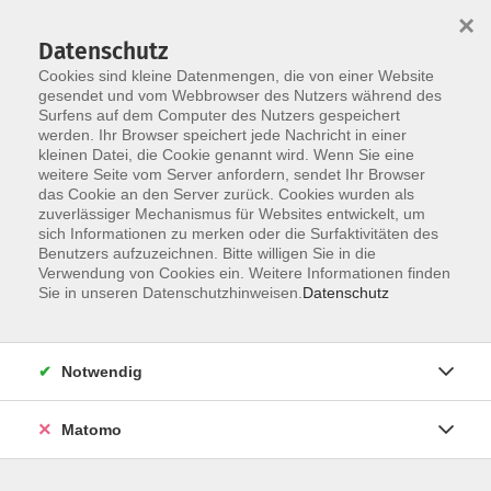
×
Datenschutz
Cookies sind kleine Datenmengen, die von einer Website
gesendet und vom Webbrowser des Nutzers während des
Surfens auf dem Computer des Nutzers gespeichert
Skip to main content
werden. Ihr Browser speichert jede Nachricht in einer
kleinen Datei, die Cookie genannt wird. Wenn Sie eine
weitere Seite vom Server anfordern, sendet Ihr Browser
das Cookie an den Server zurück. Cookies wurden als
Der Kurs konnte nicht gefunden werden.
zuverlässiger Mechanismus für Websites entwickelt, um
sich Informationen zu merken oder die Surfaktivitäten des
Benutzers aufzuzeichnen. Bitte willigen Sie in die
Verwendung von Cookies ein. Weitere Informationen finden
Sie in unseren Datenschutzhinweisen.
Datenschutz
AGB / Widerruf
Impressum
Datenschutzerklärung
Notwendig
Barrierefreiheitserklärung
Matomo
Widerruf