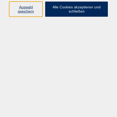
Programm
Auswahl
Alle Cookies akzeptieren und
speichern
schließen
Gesellschaft
Kunst & Kreativität
Gesundheit
Sprachen
Deutsch, Integration
Beruf & IT
Junge vhs
Online
Inhalte
Startseite
Aktuelles