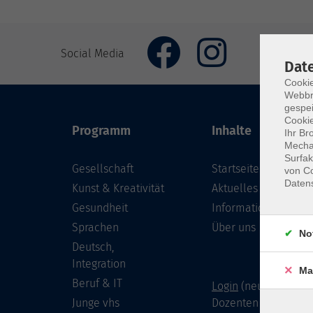
Social Media
Dat
Cookie
Webbr
gespei
Cookie
Programm
Inhalte
Ihr Br
Mechan
Surfak
Gesellschaft
Startseite
von Co
Daten
Kunst & Kreativität
Aktuelles
Gesundheit
Informationen
Sprachen
Über uns
No
Deutsch,
Integration
Ma
Beruf & IT
Login
(neu) für Doze
Junge vhs
Dozenten