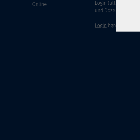
Login
(alt) für Doze
Online
und Dozenten
Login
bgm-cloud