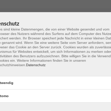
AGB / Widerruf
Impressum
Datenschu
enschutz
s sind kleine Datenmengen, die von einer Website gesendet und vom
owser des Nutzers während des Surfens auf dem Computer des Nutze
chert werden. Ihr Browser speichert jede Nachricht in einer kleinen Dat
 genannt wird. Wenn Sie eine weitere Seite vom Server anfordern, se
Volkshochschule im Lkr. Erding
owser das Cookie an den Server zurück. Cookies wurden als zuverlässi
ismus für Websites entwickelt, um sich Informationen zu merken oder
tivitäten des Benutzers aufzuzeichnen. Bitte willigen Sie in die Verwen
Zweckverband Volkshochschule im Lkr. E
okies ein. Weitere Informationen finden Sie in unseren
schutzhinweisen.
Datenschutz
Lethnerstr. 13
®
85435 Erding
GoogleMaps
twendig
Kontaktformular
service@vhs-erding.de
tomo
deutsch@vhs-erding.de
ntinnen und
08122 9787-0