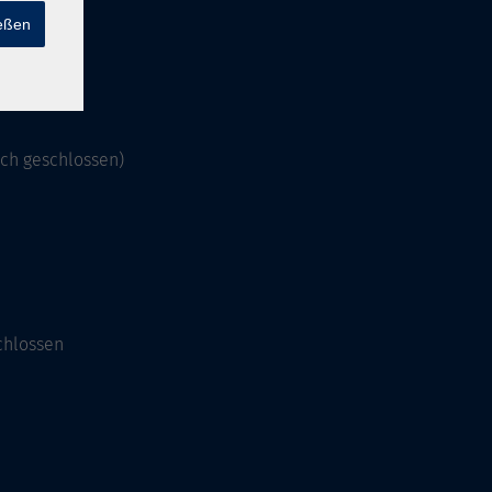
ießen
och geschlossen)
chlossen