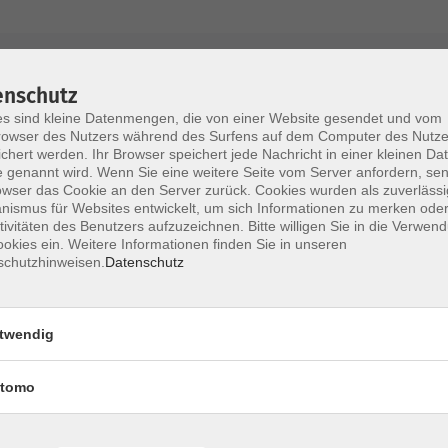
AGB / Widerruf
Impressum
Datenschu
enschutz
s sind kleine Datenmengen, die von einer Website gesendet und vom
owser des Nutzers während des Surfens auf dem Computer des Nutze
chert werden. Ihr Browser speichert jede Nachricht in einer kleinen Dat
 genannt wird. Wenn Sie eine weitere Seite vom Server anfordern, se
Volkshochschule im Lkr. Erding
owser das Cookie an den Server zurück. Cookies wurden als zuverlässi
ismus für Websites entwickelt, um sich Informationen zu merken oder
tivitäten des Benutzers aufzuzeichnen. Bitte willigen Sie in die Verwen
Zweckverband Volkshochschule im Lkr. E
okies ein. Weitere Informationen finden Sie in unseren
schutzhinweisen.
Datenschutz
Lethnerstr. 13
®
85435 Erding
GoogleMaps
twendig
Kontaktformular
service@vhs-erding.de
tomo
deutsch@vhs-erding.de
ntinnen und
08122 9787-0