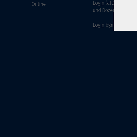
Login
(alt) für Doze
Online
und Dozenten
Login
bgm-cloud