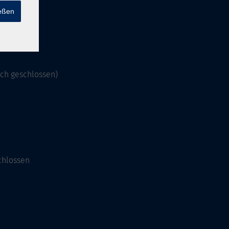
ießen
och geschlossen)
chlossen