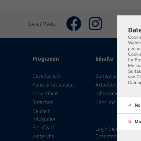
Social Media
Dat
Cookie
Webbr
gespei
Cookie
Programm
Inhalte
Ihr Br
Mechan
Surfak
Gesellschaft
Startseite
von Co
Daten
Kunst & Kreativität
Aktuelles
Gesundheit
Informationen
Sprachen
Über uns
No
Deutsch,
Integration
Ma
Beruf & IT
Login
(neu) für Doze
Junge vhs
Dozenten