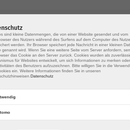
AGB / Widerruf
Impressum
Datenschu
enschutz
s sind kleine Datenmengen, die von einer Website gesendet und vom
owser des Nutzers während des Surfens auf dem Computer des Nutze
chert werden. Ihr Browser speichert jede Nachricht in einer kleinen Dat
 genannt wird. Wenn Sie eine weitere Seite vom Server anfordern, se
Volkshochschule im Lkr. Erding
owser das Cookie an den Server zurück. Cookies wurden als zuverlässi
ismus für Websites entwickelt, um sich Informationen zu merken oder
tivitäten des Benutzers aufzuzeichnen. Bitte willigen Sie in die Verwen
Zweckverband Volkshochschule im Lkr. E
okies ein. Weitere Informationen finden Sie in unseren
schutzhinweisen.
Datenschutz
Lethnerstr. 13
®
85435 Erding
GoogleMaps
twendig
Kontaktformular
service@vhs-erding.de
tomo
deutsch@vhs-erding.de
ntinnen und
08122 9787-0