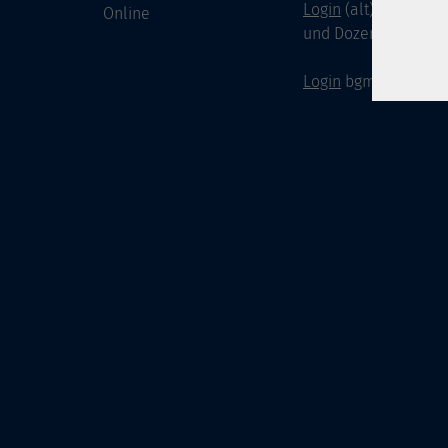
Login
(alt) für Doze
Online
und Dozenten
Login
bgm-cloud