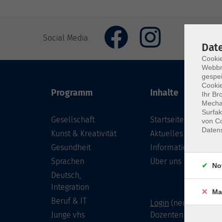
Social Media
Dat
Cookie
Webbr
gespei
Cookie
Programm
Inhalte
Ihr Br
Mechan
Surfak
Gesellschaft
Startseite
von Co
Daten
Kunst & Kreativität
Aktuelles
Gesundheit
Informationen
Sprachen
Über uns
No
Deutsch,
Integration
Ma
Beruf & IT
Login
(neu) für Doze
Junge vhs
Dozenten