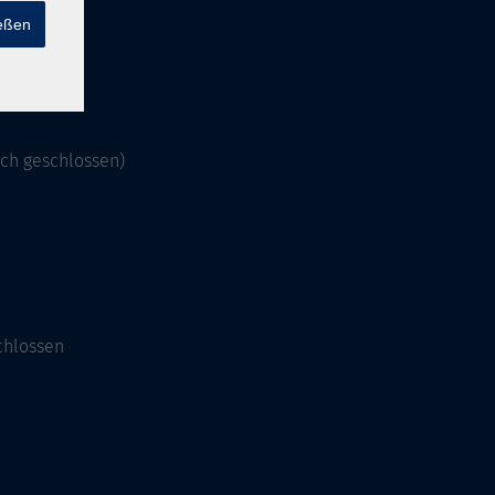
ießen
och geschlossen)
chlossen