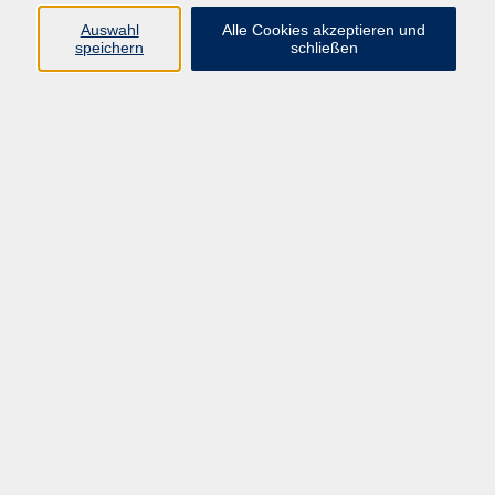
Programm
Auswahl
Alle Cookies akzeptieren und
speichern
schließen
Gesellschaft
Kunst & Kreativität
Gesundheit
Sprachen
Deutsch, Integration
Beruf & IT
Junge vhs
Online
Inhalte
Startseite
Aktuelles