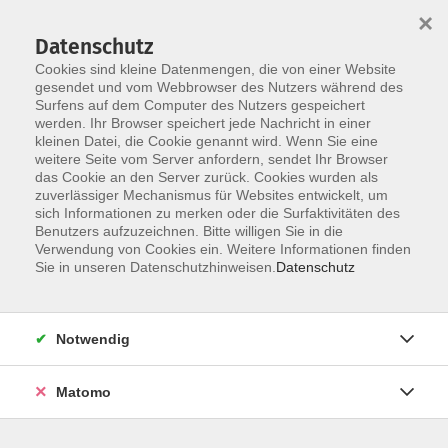
×
Datenschutz
Cookies sind kleine Datenmengen, die von einer Website
gesendet und vom Webbrowser des Nutzers während des
Surfens auf dem Computer des Nutzers gespeichert
Skip to main content
werden. Ihr Browser speichert jede Nachricht in einer
kleinen Datei, die Cookie genannt wird. Wenn Sie eine
weitere Seite vom Server anfordern, sendet Ihr Browser
das Cookie an den Server zurück. Cookies wurden als
Der Kurs konnte nicht gefunden werden.
zuverlässiger Mechanismus für Websites entwickelt, um
sich Informationen zu merken oder die Surfaktivitäten des
Benutzers aufzuzeichnen. Bitte willigen Sie in die
Verwendung von Cookies ein. Weitere Informationen finden
Sie in unseren Datenschutzhinweisen.
Datenschutz
AGB / Widerruf
Impressum
Datenschutzerklärung
Notwendig
Barrierefreiheitserklärung
Matomo
Widerruf