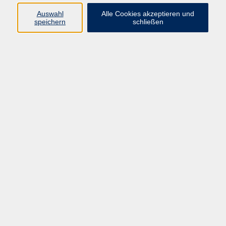
Widerruf
Auswahl
Alle Cookies akzeptieren und
speichern
schließen
Programm
Gesellschaft
Kunst & Kreativität
Gesundheit
Sprachen
Deutsch, Integration
Beruf & IT
Junge vhs
Online
Inhalte