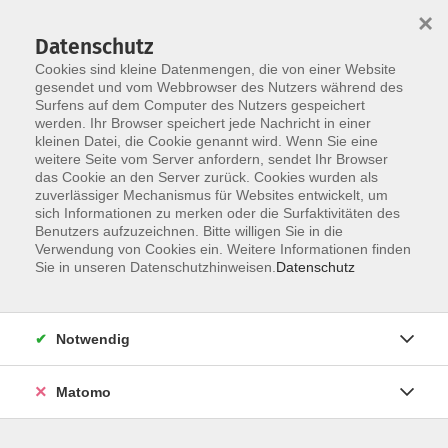
×
Datenschutz
Cookies sind kleine Datenmengen, die von einer Website
gesendet und vom Webbrowser des Nutzers während des
Surfens auf dem Computer des Nutzers gespeichert
Skip to main content
werden. Ihr Browser speichert jede Nachricht in einer
You are here:
kleinen Datei, die Cookie genannt wird. Wenn Sie eine
Über uns
unsere Dozentinnen und Dozenten
weitere Seite vom Server anfordern, sendet Ihr Browser
das Cookie an den Server zurück. Cookies wurden als
zuverlässiger Mechanismus für Websites entwickelt, um
sich Informationen zu merken oder die Surfaktivitäten des
Der Dozent konnte leider nicht gefunden
Benutzers aufzuzeichnen. Bitte willigen Sie in die
Verwendung von Cookies ein. Weitere Informationen finden
werden
Sie in unseren Datenschutzhinweisen.
Datenschutz
Notwendig
AGB / Widerruf
Impressum
Matomo
Datenschutzerklärung
Barrierefreiheitserklärung