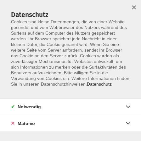
×
Datenschutz
Cookies sind kleine Datenmengen, die von einer Website
gesendet und vom Webbrowser des Nutzers während des
Surfens auf dem Computer des Nutzers gespeichert
Skip to main content
werden. Ihr Browser speichert jede Nachricht in einer
kleinen Datei, die Cookie genannt wird. Wenn Sie eine
weitere Seite vom Server anfordern, sendet Ihr Browser
das Cookie an den Server zurück. Cookies wurden als
Der Kurs konnte nicht gefunden werden.
zuverlässiger Mechanismus für Websites entwickelt, um
sich Informationen zu merken oder die Surfaktivitäten des
Benutzers aufzuzeichnen. Bitte willigen Sie in die
Verwendung von Cookies ein. Weitere Informationen finden
Sie in unseren Datenschutzhinweisen.
Datenschutz
AGB / Widerruf
Impressum
Datenschutzerklärung
Notwendig
Barrierefreiheitserklärung
Matomo
Widerruf