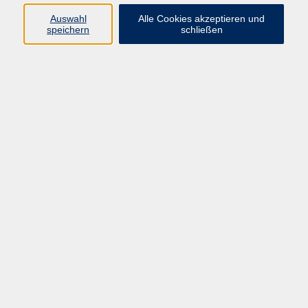
Programm
Auswahl
Alle Cookies akzeptieren und
speichern
schließen
Gesellschaft
Kunst & Kreativität
Gesundheit
Sprachen
Deutsch, Integration
Beruf & IT
Junge vhs
Online
Inhalte
Startseite
Aktuelles