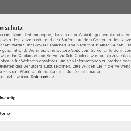
AGB / Widerruf
Impressum
Datenschu
enschutz
s sind kleine Datenmengen, die von einer Website gesendet und vom
owser des Nutzers während des Surfens auf dem Computer des Nutze
chert werden. Ihr Browser speichert jede Nachricht in einer kleinen Dat
 genannt wird. Wenn Sie eine weitere Seite vom Server anfordern, se
Volkshochschule im Lkr. Erding
owser das Cookie an den Server zurück. Cookies wurden als zuverlässi
ismus für Websites entwickelt, um sich Informationen zu merken oder
tivitäten des Benutzers aufzuzeichnen. Bitte willigen Sie in die Verwen
Zweckverband Volkshochschule im Lkr. E
okies ein. Weitere Informationen finden Sie in unseren
schutzhinweisen.
Datenschutz
Lethnerstr. 13
®
85435 Erding
GoogleMaps
twendig
Kontaktformular
service@vhs-erding.de
tomo
deutsch@vhs-erding.de
ntinnen und
08122 9787-0