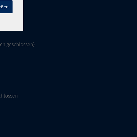
ießen
och geschlossen)
chlossen