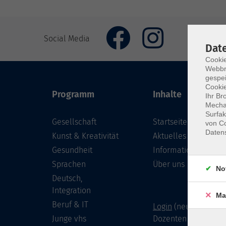
Social Media
Dat
Cookie
Webbr
gespei
Cookie
Programm
Inhalte
Ihr Br
Mechan
Surfak
Gesellschaft
Startseite
von Co
Daten
Kunst & Kreativität
Aktuelles
Gesundheit
Informationen
Sprachen
Über uns
No
Deutsch,
Integration
Ma
Beruf & IT
Login
(neu) für Doze
Junge vhs
Dozenten