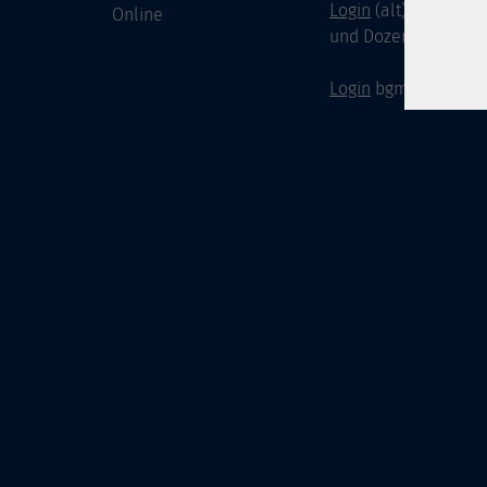
Login
(alt) für Doze
Online
und Dozenten
Login
bgm-cloud