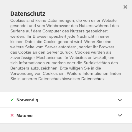
×
Datenschutz
Cookies sind kleine Datenmengen, die von einer Website
gesendet und vom Webbrowser des Nutzers während des
Surfens auf dem Computer des Nutzers gespeichert
Skip to main content
werden. Ihr Browser speichert jede Nachricht in einer
kleinen Datei, die Cookie genannt wird. Wenn Sie eine
weitere Seite vom Server anfordern, sendet Ihr Browser
das Cookie an den Server zurück. Cookies wurden als
Der Kurs konnte nicht gefunden werden.
zuverlässiger Mechanismus für Websites entwickelt, um
sich Informationen zu merken oder die Surfaktivitäten des
Benutzers aufzuzeichnen. Bitte willigen Sie in die
Verwendung von Cookies ein. Weitere Informationen finden
Sie in unseren Datenschutzhinweisen.
Datenschutz
AGB / Widerruf
Impressum
Datenschutzerklärung
Notwendig
Barrierefreiheitserklärung
Matomo
Widerruf