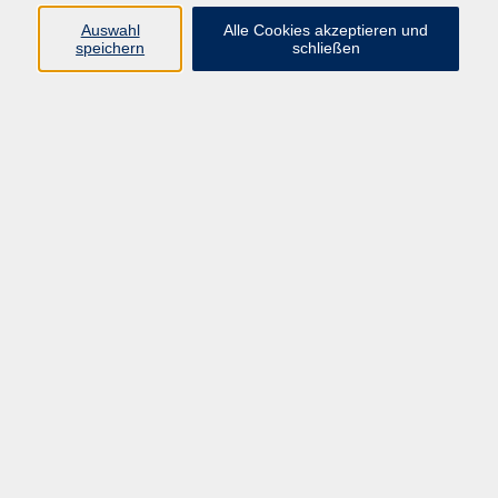
Programm
Auswahl
Alle Cookies akzeptieren und
speichern
schließen
Gesellschaft
Kunst & Kreativität
Gesundheit
Sprachen
Deutsch, Integration
Beruf & IT
Junge vhs
Online
Inhalte
Startseite
Aktuelles