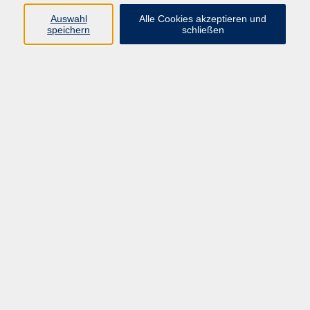
Programm
Auswahl
Alle Cookies akzeptieren und
speichern
schließen
Gesellschaft
Kunst & Kreativität
Gesundheit
Sprachen
Deutsch, Integration
Beruf & IT
Junge vhs
Online
Inhalte
Startseite
Aktuelles