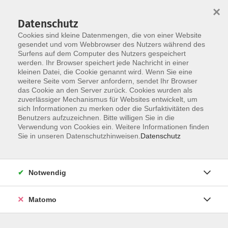
×
Datenschutz
Cookies sind kleine Datenmengen, die von einer Website
gesendet und vom Webbrowser des Nutzers während des
Surfens auf dem Computer des Nutzers gespeichert
Skip to main content
werden. Ihr Browser speichert jede Nachricht in einer
kleinen Datei, die Cookie genannt wird. Wenn Sie eine
weitere Seite vom Server anfordern, sendet Ihr Browser
das Cookie an den Server zurück. Cookies wurden als
Der Kurs konnte nicht gefunden werden.
zuverlässiger Mechanismus für Websites entwickelt, um
sich Informationen zu merken oder die Surfaktivitäten des
Benutzers aufzuzeichnen. Bitte willigen Sie in die
Verwendung von Cookies ein. Weitere Informationen finden
Sie in unseren Datenschutzhinweisen.
Datenschutz
AGB / Widerruf
Impressum
Datenschutzerklärung
Notwendig
Barrierefreiheitserklärung
Matomo
Widerruf