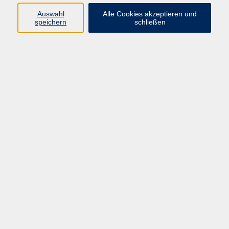
Programm
Auswahl
Alle Cookies akzeptieren und
speichern
schließen
Gesellschaft
Kunst & Kreativität
Gesundheit
Sprachen
Deutsch, Integration
Beruf & IT
Junge vhs
Online
Inhalte
Startseite
Aktuelles