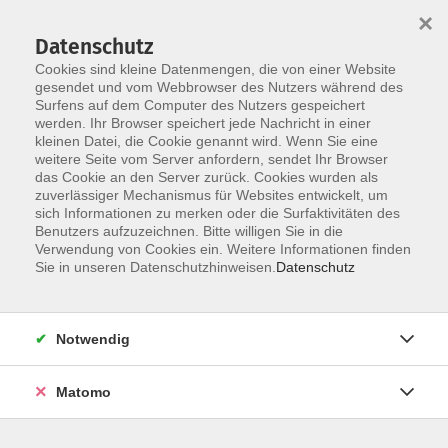
×
Datenschutz
Cookies sind kleine Datenmengen, die von einer Website
gesendet und vom Webbrowser des Nutzers während des
Surfens auf dem Computer des Nutzers gespeichert
Skip to main content
werden. Ihr Browser speichert jede Nachricht in einer
kleinen Datei, die Cookie genannt wird. Wenn Sie eine
weitere Seite vom Server anfordern, sendet Ihr Browser
das Cookie an den Server zurück. Cookies wurden als
Der Kurs konnte nicht gefunden werden.
zuverlässiger Mechanismus für Websites entwickelt, um
sich Informationen zu merken oder die Surfaktivitäten des
Benutzers aufzuzeichnen. Bitte willigen Sie in die
Verwendung von Cookies ein. Weitere Informationen finden
Sie in unseren Datenschutzhinweisen.
Datenschutz
AGB / Widerruf
Impressum
Datenschutzerklärung
Notwendig
Barrierefreiheitserklärung
Matomo
Widerruf