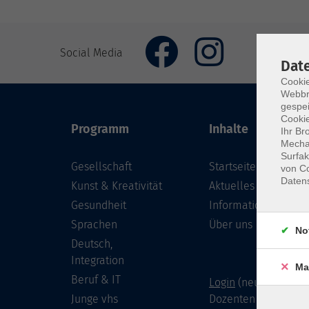
Social Media
Dat
Cookie
Webbr
gespei
Cookie
Programm
Inhalte
Ihr Br
Mechan
Surfak
Gesellschaft
Startseite
von Co
Daten
Kunst & Kreativität
Aktuelles
Gesundheit
Informationen
Sprachen
Über uns
No
Deutsch,
Integration
Ma
Beruf & IT
Login
(neu) für Doze
Junge vhs
Dozenten