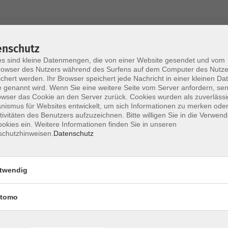
AGB / Widerruf
Impressum
Datenschu
enschutz
s sind kleine Datenmengen, die von einer Website gesendet und vom
owser des Nutzers während des Surfens auf dem Computer des Nutze
chert werden. Ihr Browser speichert jede Nachricht in einer kleinen Dat
 genannt wird. Wenn Sie eine weitere Seite vom Server anfordern, se
Volkshochschule im Lkr. Erding
owser das Cookie an den Server zurück. Cookies wurden als zuverlässi
ismus für Websites entwickelt, um sich Informationen zu merken oder
tivitäten des Benutzers aufzuzeichnen. Bitte willigen Sie in die Verwen
Zweckverband Volkshochschule im Lkr. E
okies ein. Weitere Informationen finden Sie in unseren
schutzhinweisen.
Datenschutz
Lethnerstr. 13
®
85435 Erding
GoogleMaps
twendig
Kontaktformular
service@vhs-erding.de
tomo
deutsch@vhs-erding.de
ntinnen und
08122 9787-0