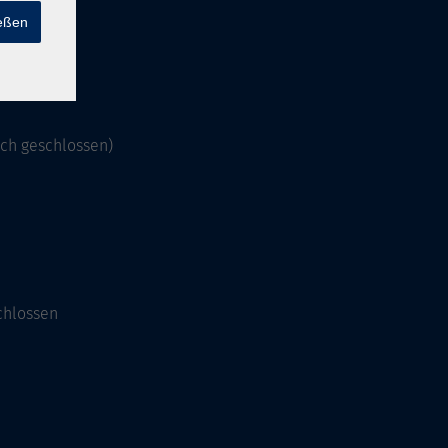
ießen
och geschlossen)
chlossen