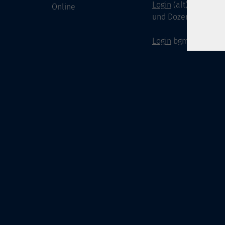
Login
(alt) für Doze
Online
und Dozenten
Login
bgm-cloud