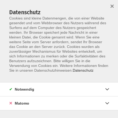
×
Datenschutz
Cookies sind kleine Datenmengen, die von einer Website
gesendet und vom Webbrowser des Nutzers während des
Surfens auf dem Computer des Nutzers gespeichert
Skip to main content
werden. Ihr Browser speichert jede Nachricht in einer
kleinen Datei, die Cookie genannt wird. Wenn Sie eine
weitere Seite vom Server anfordern, sendet Ihr Browser
das Cookie an den Server zurück. Cookies wurden als
Der Kurs konnte nicht gefunden werden.
zuverlässiger Mechanismus für Websites entwickelt, um
sich Informationen zu merken oder die Surfaktivitäten des
Benutzers aufzuzeichnen. Bitte willigen Sie in die
Verwendung von Cookies ein. Weitere Informationen finden
Sie in unseren Datenschutzhinweisen.
Datenschutz
AGB / Widerruf
Impressum
Datenschutzerklärung
Notwendig
Barrierefreiheitserklärung
Matomo
Widerruf