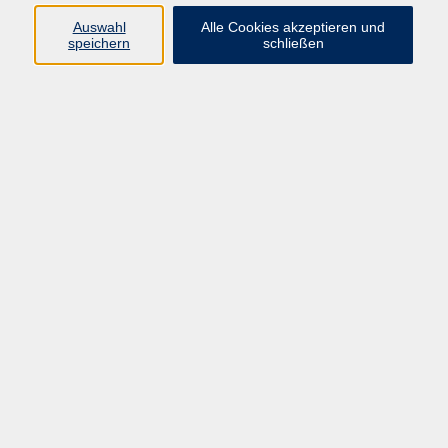
Programm
Auswahl
Alle Cookies akzeptieren und
speichern
schließen
Gesellschaft
Kunst & Kreativität
Gesundheit
Sprachen
Deutsch, Integration
Beruf & IT
Junge vhs
Online
Inhalte
Startseite
Aktuelles