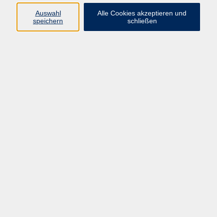
Programm
Auswahl
Alle Cookies akzeptieren und
speichern
schließen
Gesellschaft
Kunst & Kreativität
Gesundheit
Sprachen
Deutsch, Integration
Beruf & IT
Junge vhs
Online
Inhalte
Startseite
Aktuelles