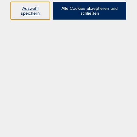
Programm
Auswahl
Alle Cookies akzeptieren und
speichern
schließen
Gesellschaft
Kunst & Kreativität
Gesundheit
Sprachen
Deutsch, Integration
Beruf & IT
Junge vhs
Online
Inhalte
Startseite
Aktuelles