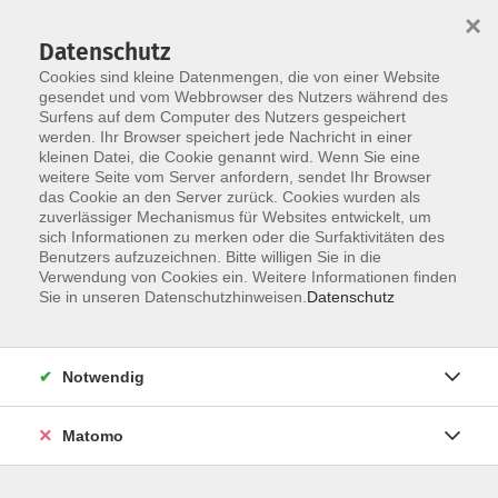
×
Datenschutz
Cookies sind kleine Datenmengen, die von einer Website
gesendet und vom Webbrowser des Nutzers während des
Surfens auf dem Computer des Nutzers gespeichert
Skip to main content
werden. Ihr Browser speichert jede Nachricht in einer
kleinen Datei, die Cookie genannt wird. Wenn Sie eine
weitere Seite vom Server anfordern, sendet Ihr Browser
das Cookie an den Server zurück. Cookies wurden als
Der Kurs konnte nicht gefunden werden.
zuverlässiger Mechanismus für Websites entwickelt, um
sich Informationen zu merken oder die Surfaktivitäten des
Benutzers aufzuzeichnen. Bitte willigen Sie in die
Verwendung von Cookies ein. Weitere Informationen finden
Sie in unseren Datenschutzhinweisen.
Datenschutz
AGB / Widerruf
Impressum
Datenschutzerklärung
Notwendig
Barrierefreiheitserklärung
Matomo
Widerruf