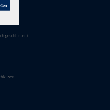
ießen
och geschlossen)
chlossen