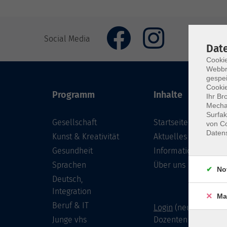
Social Media
Dat
Cookie
Webbr
gespei
Cookie
Programm
Inhalte
Ihr Br
Mechan
Surfak
Gesellschaft
Startseite
von Co
Daten
Kunst & Kreativität
Aktuelles
Gesundheit
Informationen
Sprachen
Über uns
No
Deutsch,
Integration
Ma
Beruf & IT
Login
(neu) für Doze
Junge vhs
Dozenten