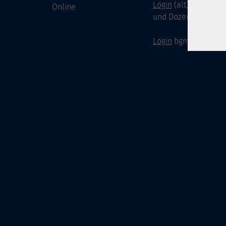
Login
(alt) für Doze
Online
und Dozenten
Login
bgm-cloud