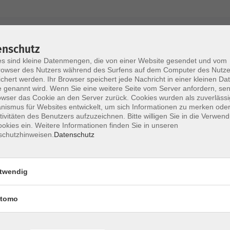
AGB / Widerruf
Impressum
Datenschu
enschutz
s sind kleine Datenmengen, die von einer Website gesendet und vom
owser des Nutzers während des Surfens auf dem Computer des Nutze
chert werden. Ihr Browser speichert jede Nachricht in einer kleinen Dat
 genannt wird. Wenn Sie eine weitere Seite vom Server anfordern, se
Volkshochschule im Lkr. Erding
owser das Cookie an den Server zurück. Cookies wurden als zuverlässi
ismus für Websites entwickelt, um sich Informationen zu merken oder
tivitäten des Benutzers aufzuzeichnen. Bitte willigen Sie in die Verwen
Zweckverband Volkshochschule im Lkr. E
okies ein. Weitere Informationen finden Sie in unseren
schutzhinweisen.
Datenschutz
Lethnerstr. 13
®
85435 Erding
GoogleMaps
twendig
Kontaktformular
service@vhs-erding.de
tomo
deutsch@vhs-erding.de
ntinnen und
08122 9787-0