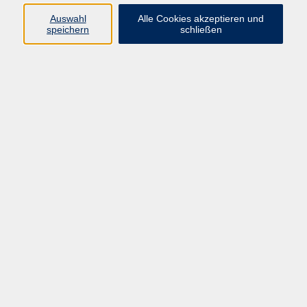
Programm
Auswahl
Alle Cookies akzeptieren und
speichern
schließen
Gesellschaft
Kunst & Kreativität
Gesundheit
Sprachen
Deutsch, Integration
Beruf & IT
Junge vhs
Online
Inhalte
Startseite
Aktuelles