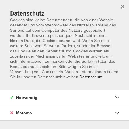
×
Datenschutz
Cookies sind kleine Datenmengen, die von einer Website
gesendet und vom Webbrowser des Nutzers während des
Surfens auf dem Computer des Nutzers gespeichert
Skip to main content
werden. Ihr Browser speichert jede Nachricht in einer
kleinen Datei, die Cookie genannt wird. Wenn Sie eine
weitere Seite vom Server anfordern, sendet Ihr Browser
das Cookie an den Server zurück. Cookies wurden als
Der Kurs konnte nicht gefunden werden.
zuverlässiger Mechanismus für Websites entwickelt, um
sich Informationen zu merken oder die Surfaktivitäten des
Benutzers aufzuzeichnen. Bitte willigen Sie in die
Verwendung von Cookies ein. Weitere Informationen finden
Sie in unseren Datenschutzhinweisen.
Datenschutz
AGB / Widerruf
Impressum
Datenschutzerklärung
Notwendig
Barrierefreiheitserklärung
Matomo
Widerruf