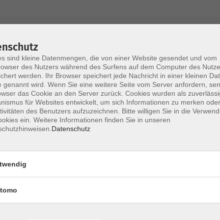
AGB / Widerruf
Impressum
Datenschu
enschutz
s sind kleine Datenmengen, die von einer Website gesendet und vom
owser des Nutzers während des Surfens auf dem Computer des Nutze
chert werden. Ihr Browser speichert jede Nachricht in einer kleinen Dat
 genannt wird. Wenn Sie eine weitere Seite vom Server anfordern, se
Volkshochschule im Lkr. Erding
owser das Cookie an den Server zurück. Cookies wurden als zuverlässi
ismus für Websites entwickelt, um sich Informationen zu merken oder
tivitäten des Benutzers aufzuzeichnen. Bitte willigen Sie in die Verwen
Zweckverband Volkshochschule im Lkr. E
okies ein. Weitere Informationen finden Sie in unseren
schutzhinweisen.
Datenschutz
Lethnerstr. 13
®
85435 Erding
GoogleMaps
twendig
Kontaktformular
service@vhs-erding.de
tomo
deutsch@vhs-erding.de
ntinnen und
08122 9787-0