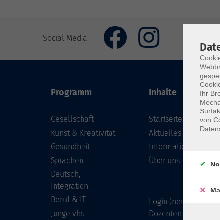
Social Media
Dat
Cookie
Webbr
gespei
Cookie
Programm
Inhalte
Ihr Br
Mechan
Surfak
Gesellschaft
Startseite
von Co
Daten
Kunst & Kreativität
Aktuelles
Gesundheit
Informationen
Sprachen
Über uns
No
Deutsch,
Integration
Ma
Beruf & IT
Login
(neu) für Doze
Junge vhs
Dozenten