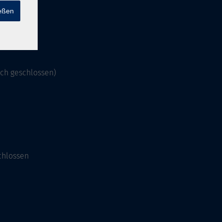
ießen
och geschlossen)
chlossen