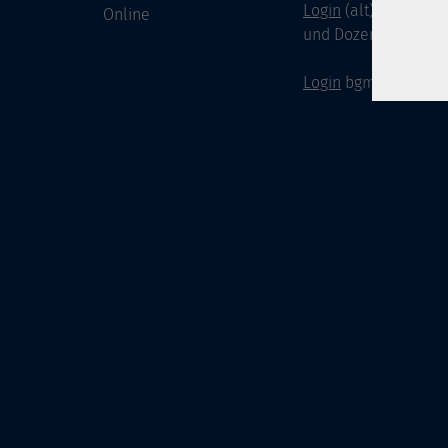
Login
(alt) für Doze
Online
und Dozenten
Login
bgm-cloud