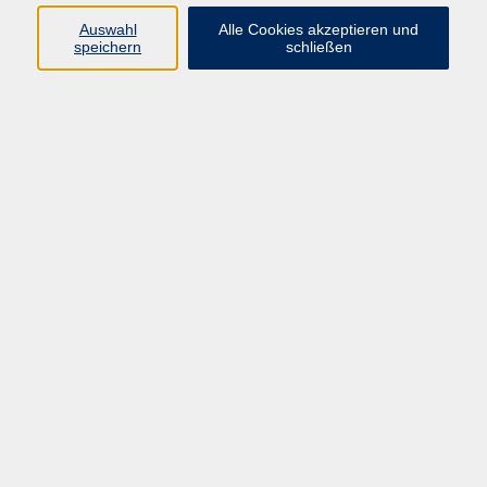
Programm
Auswahl
Alle Cookies akzeptieren und
speichern
schließen
Gesellschaft
Kunst & Kreativität
Gesundheit
Sprachen
Deutsch, Integration
Beruf & IT
Junge vhs
Online
Inhalte
Startseite
Aktuelles