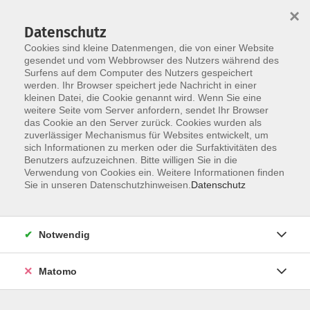
×
Datenschutz
Cookies sind kleine Datenmengen, die von einer Website
gesendet und vom Webbrowser des Nutzers während des
Surfens auf dem Computer des Nutzers gespeichert
Skip to main content
werden. Ihr Browser speichert jede Nachricht in einer
kleinen Datei, die Cookie genannt wird. Wenn Sie eine
weitere Seite vom Server anfordern, sendet Ihr Browser
das Cookie an den Server zurück. Cookies wurden als
Der Kurs konnte nicht gefunden werden.
zuverlässiger Mechanismus für Websites entwickelt, um
sich Informationen zu merken oder die Surfaktivitäten des
Benutzers aufzuzeichnen. Bitte willigen Sie in die
Verwendung von Cookies ein. Weitere Informationen finden
Sie in unseren Datenschutzhinweisen.
Datenschutz
AGB / Widerruf
Impressum
Datenschutzerklärung
Notwendig
Barrierefreiheitserklärung
Matomo
Widerruf