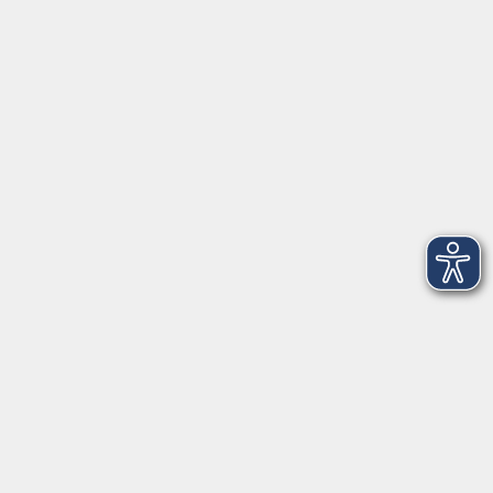
deutsch@vhs-erding.de
08122 9787-0
Servicezeiten
allgemein:
Mo-Fr 09:00-12:00 Uhr
Di+Do 14:00-18:00 Uhr
In den Schulferien nur vormittags (Mittwoch
geschlossen)
In den Weihnachtsferien geschlossen
Deutsch/Integration:
Mo-Do 09:00-12:00 Uhr
Mo
+
Do 14:00-18:00 Uhr
In den Schulferien nur vormittags
In den Herbst- und Weihnachtsferien geschlossen