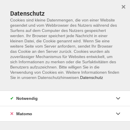
×
Datenschutz
Cookies sind kleine Datenmengen, die von einer Website
gesendet und vom Webbrowser des Nutzers während des
Surfens auf dem Computer des Nutzers gespeichert
Skip to main content
werden. Ihr Browser speichert jede Nachricht in einer
kleinen Datei, die Cookie genannt wird. Wenn Sie eine
weitere Seite vom Server anfordern, sendet Ihr Browser
das Cookie an den Server zurück. Cookies wurden als
Der Kurs konnte nicht gefunden werden.
zuverlässiger Mechanismus für Websites entwickelt, um
sich Informationen zu merken oder die Surfaktivitäten des
Benutzers aufzuzeichnen. Bitte willigen Sie in die
Verwendung von Cookies ein. Weitere Informationen finden
Sie in unseren Datenschutzhinweisen.
Datenschutz
AGB / Widerruf
Impressum
Datenschutzerklärung
Notwendig
Barrierefreiheitserklärung
Matomo
Widerruf