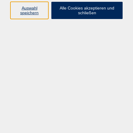
Programm
Auswahl
Alle Cookies akzeptieren und
speichern
schließen
Gesellschaft
Kunst & Kreativität
Gesundheit
Sprachen
Deutsch, Integration
Beruf & IT
Junge vhs
Online
Inhalte
Startseite
Aktuelles