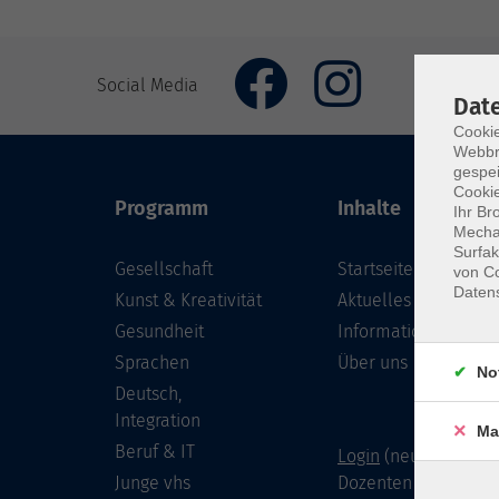
Social Media
Dat
Cookie
Webbr
gespei
Cookie
Programm
Inhalte
Ihr Br
Mechan
Surfak
Gesellschaft
Startseite
von Co
Daten
Kunst & Kreativität
Aktuelles
Gesundheit
Informationen
Sprachen
Über uns
No
Deutsch,
Integration
Ma
Beruf & IT
Login
(neu) für Doze
Junge vhs
Dozenten