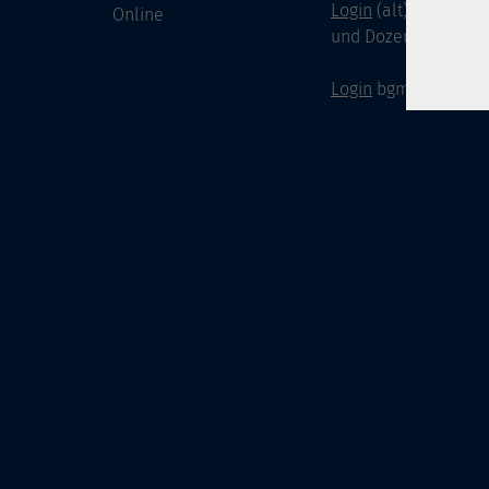
Login
(alt) für Doze
Online
und Dozenten
Login
bgm-cloud