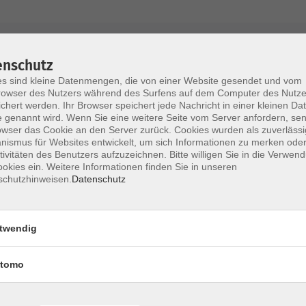
AGB / Widerruf
Impressum
Datenschu
enschutz
s sind kleine Datenmengen, die von einer Website gesendet und vom
owser des Nutzers während des Surfens auf dem Computer des Nutze
chert werden. Ihr Browser speichert jede Nachricht in einer kleinen Dat
 genannt wird. Wenn Sie eine weitere Seite vom Server anfordern, se
Volkshochschule im Lkr. Erding
owser das Cookie an den Server zurück. Cookies wurden als zuverlässi
ismus für Websites entwickelt, um sich Informationen zu merken oder
tivitäten des Benutzers aufzuzeichnen. Bitte willigen Sie in die Verwen
Zweckverband Volkshochschule im Lkr. E
okies ein. Weitere Informationen finden Sie in unseren
schutzhinweisen.
Datenschutz
Lethnerstr. 13
®
85435 Erding
GoogleMaps
twendig
Kontaktformular
service@vhs-erding.de
tomo
deutsch@vhs-erding.de
ntinnen und
08122 9787-0