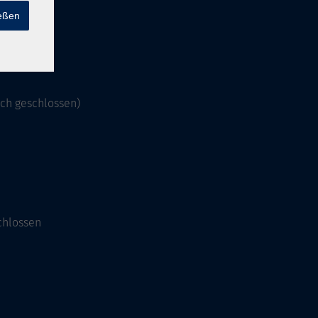
ießen
och geschlossen)
chlossen